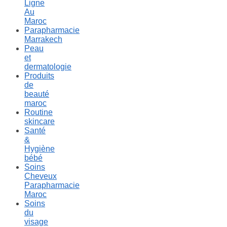
Ligne
Au
Maroc
Parapharmacie
Marrakech
Peau
et
dermatologie
Produits
de
beauté
maroc
Routine
skincare
Santé
&
Hygiène
bébé
Soins
Cheveux
Parapharmacie
Maroc
Soins
du
visage