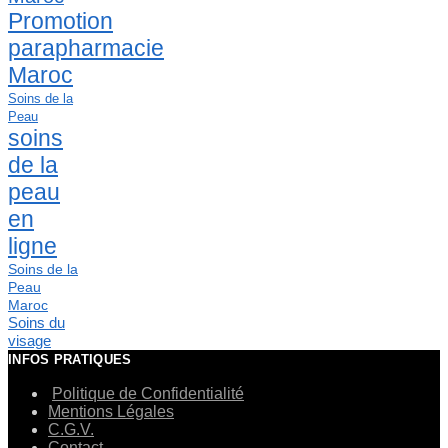
Promotion
parapharmacie
Maroc
Soins de la
Peau
soins
de la
peau
en
ligne
Soins de la
Peau
Maroc
Soins du
visage
INFOS PRATIQUES
Politique de Confidentialité
Mentions Légales
C.G.V.
Contact