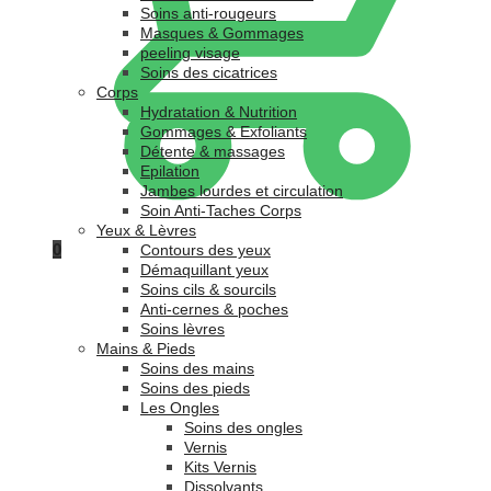
Soins anti-rougeurs
Masques & Gommages
peeling visage
Soins des cicatrices
Corps
Hydratation & Nutrition
Gommages & Exfoliants
Détente & massages
Epilation
Jambes lourdes et circulation
Soin Anti-Taches Corps
Yeux & Lèvres
0
Contours des yeux
Démaquillant yeux
Soins cils & sourcils
Anti-cernes & poches
Soins lèvres
Mains & Pieds
Soins des mains
Soins des pieds
Les Ongles
Soins des ongles
Vernis
Kits Vernis
Dissolvants