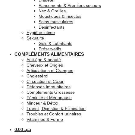
Diabète
Pansements & Premiers secours
Nez & Oreilles
Moustiques & insectes
Soins musculaires
Désinfectants
Hygiène intime
Sexualité
Gels & Lubrifiants
Préservatifs
COMPLÉMENTS ALIMENTAIRES
Anti-âge & beauté
Cheveux et Ongles
Articulations et Crampes
Cholestérol
Circulation et Cœur
Défenses Immunitaires
Compléments Grossesse
Féminité et Ménopause
Minceur & Détox
Transit, Digestion & Elimination
Troubles et Confort urinaires
Vitamines & Forme
0.00
د.م.