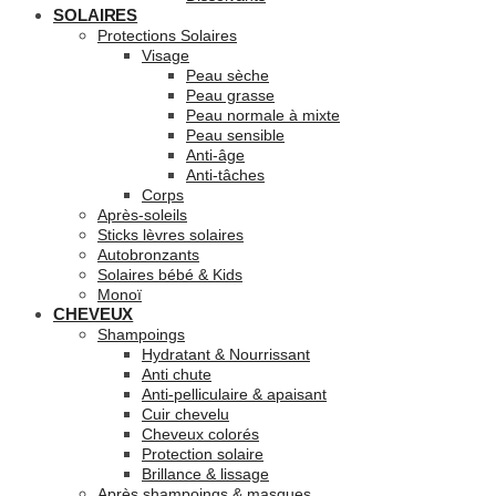
SOLAIRES
Protections Solaires
Visage
Peau sèche
Peau grasse
Peau normale à mixte
Peau sensible
Anti-âge
Anti-tâches
Corps
Après-soleils
Sticks lèvres solaires
Autobronzants
Solaires bébé & Kids
Monoï
CHEVEUX
Shampoings
Hydratant & Nourrissant
Anti chute
Anti-pelliculaire & apaisant
Cuir chevelu
Cheveux colorés
Protection solaire
Brillance & lissage
Après shampoings & masques