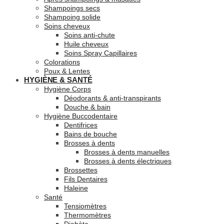
Shampoings secs
Shampoing solide
Soins cheveux
Soins anti-chute
Huile cheveux
Soins Spray Capillaires
Colorations
Poux & Lentes
HYGIÈNE & SANTÉ
Hygiène Corps
Déodorants & anti-transpirants
Douche & bain
Hygiène Buccodentaire
Dentifrices
Bains de bouche
Brosses à dents
Brosses à dents manuelles
Brosses à dents électriques
Brossettes
Fils Dentaires
Haleine
Santé
Tensiomètres
Thermomètres