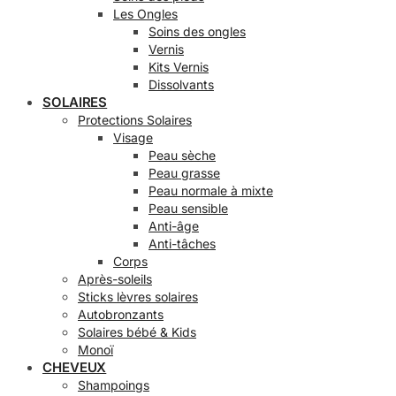
Les Ongles
Soins des ongles
Vernis
Kits Vernis
Dissolvants
SOLAIRES
Protections Solaires
Visage
Peau sèche
Peau grasse
Peau normale à mixte
Peau sensible
Anti-âge
Anti-tâches
Corps
Après-soleils
Sticks lèvres solaires
Autobronzants
Solaires bébé & Kids
Monoï
CHEVEUX
Shampoings