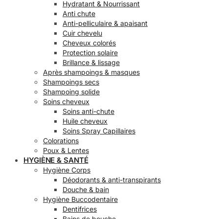
Hydratant & Nourrissant
Anti chute
Anti-pelliculaire & apaisant
Cuir chevelu
Cheveux colorés
Protection solaire
Brillance & lissage
Après shampoings & masques
Shampoings secs
Shampoing solide
Soins cheveux
Soins anti-chute
Huile cheveux
Soins Spray Capillaires
Colorations
Poux & Lentes
HYGIÈNE & SANTÉ
Hygiène Corps
Déodorants & anti-transpirants
Douche & bain
Hygiène Buccodentaire
Dentifrices
Bains de bouche