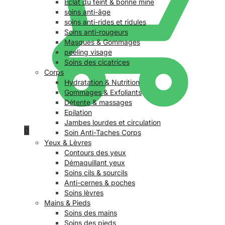
Éclat du teint & bonne mine
soins anti-âge
soins anti-rides et ridules
Soins anti-rougeurs
Masques & Gommages
peeling visage
Soins des cicatrices
Corps
Hydratation & Nutrition
Gommages & Exfoliants
Détente & massages
Epilation
Jambes lourdes et circulation
0
Soin Anti-Taches Corps
Yeux & Lèvres
Contours des yeux
Démaquillant yeux
Soins cils & sourcils
Anti-cernes & poches
Soins lèvres
Mains & Pieds
Soins des mains
Soins des pieds