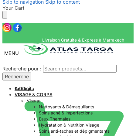
Skip to navigation
Skip to content
Your Cart
Livraison Gratuite & Express
MENU
Recherche pour :
Recherche pour :
Recherche
Recherche
Accueil
0.00
د.م.
VISAGE & CORPS
Visage
Nettoyants & Démaquillants
Soins acné & imperfections
Eaux Thermales
Hydratation & Nutrition Visage
Soins anti-taches et dépigmentants