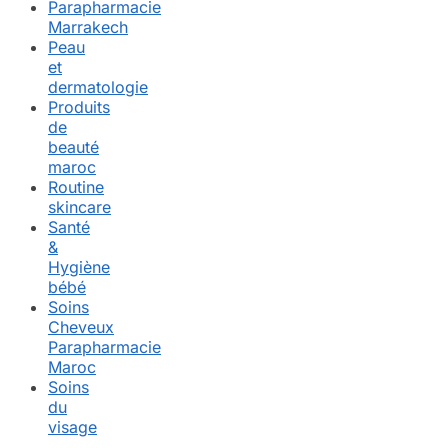
Parapharmacie
Marrakech
Peau
et
dermatologie
Produits
de
beauté
maroc
Routine
skincare
Santé
&
Hygiène
bébé
Soins
Cheveux
Parapharmacie
Maroc
Soins
du
visage