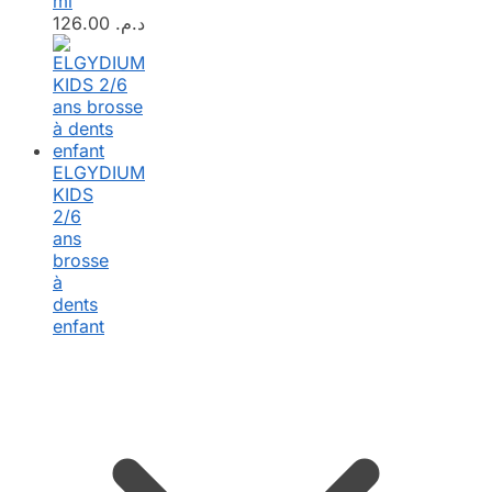
ml
126.00
د.م.
ELGYDIUM
KIDS
2/6
ans
brosse
à
dents
enfant