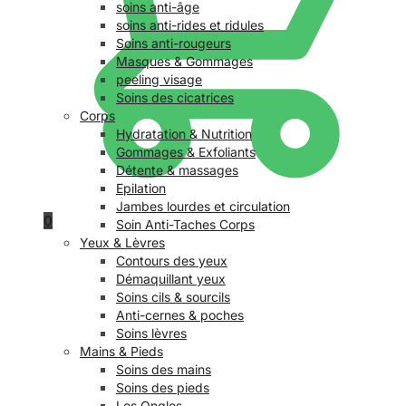
soins anti-âge
soins anti-rides et ridules
Soins anti-rougeurs
Masques & Gommages
peeling visage
Soins des cicatrices
Corps
Hydratation & Nutrition
Gommages & Exfoliants
Détente & massages
Epilation
Jambes lourdes et circulation
0
Soin Anti-Taches Corps
Yeux & Lèvres
Contours des yeux
Démaquillant yeux
Soins cils & sourcils
Anti-cernes & poches
Soins lèvres
Mains & Pieds
Soins des mains
Soins des pieds
Les Ongles