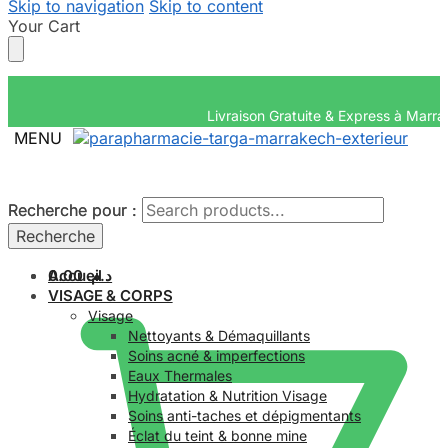
Skip to navigation
Skip to content
Your Cart
Livraison Gratuite &
MENU
Recherche pour :
Recherche pour :
Recherche
Recherche
Accueil
0.00
د.م.
VISAGE & CORPS
Visage
Nettoyants & Démaquillants
Soins acné & imperfections
Eaux Thermales
Hydratation & Nutrition Visage
Soins anti-taches et dépigmentants
Éclat du teint & bonne mine