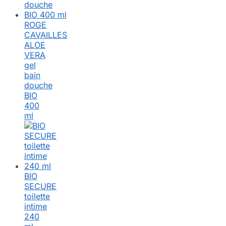
ROGE
CAVAILLES
ALOE
VERA
gel
bain
douche
BIO
400
ml
BIO
SECURE
toilette
intime
240