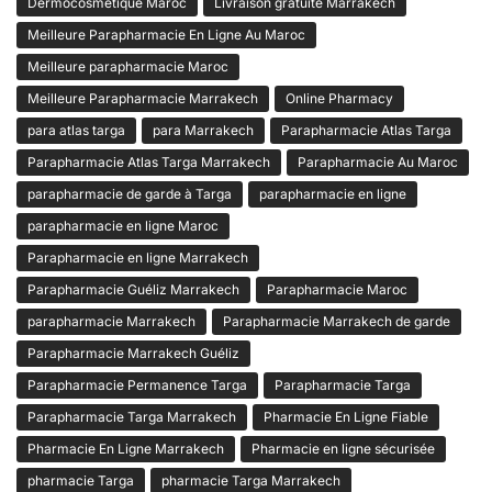
Dermocosmétique Maroc
Livraison gratuite Marrakech
Meilleure Parapharmacie En Ligne Au Maroc
Meilleure parapharmacie Maroc
Meilleure Parapharmacie Marrakech
Online Pharmacy
para atlas targa
para Marrakech
Parapharmacie Atlas Targa
Parapharmacie Atlas Targa Marrakech
Parapharmacie Au Maroc
parapharmacie de garde à Targa
parapharmacie en ligne
parapharmacie en ligne Maroc
Parapharmacie en ligne Marrakech
Parapharmacie Guéliz Marrakech
Parapharmacie Maroc
parapharmacie Marrakech
Parapharmacie Marrakech de garde
Parapharmacie Marrakech Guéliz
Parapharmacie Permanence Targa
Parapharmacie Targa
Parapharmacie Targa Marrakech
Pharmacie En Ligne Fiable
Pharmacie En Ligne Marrakech
Pharmacie en ligne sécurisée
pharmacie Targa
pharmacie Targa Marrakech