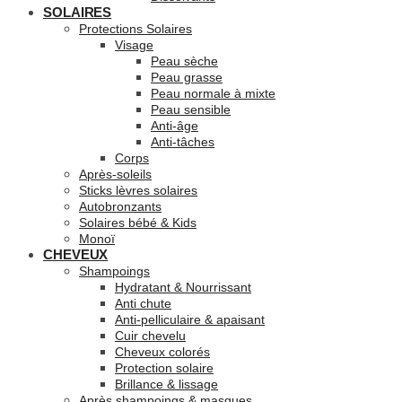
SOLAIRES
Protections Solaires
Visage
Peau sèche
Peau grasse
Peau normale à mixte
Peau sensible
Anti-âge
Anti-tâches
Corps
Après-soleils
Sticks lèvres solaires
Autobronzants
Solaires bébé & Kids
Monoï
CHEVEUX
Shampoings
Hydratant & Nourrissant
Anti chute
Anti-pelliculaire & apaisant
Cuir chevelu
Cheveux colorés
Protection solaire
Brillance & lissage
Après shampoings & masques