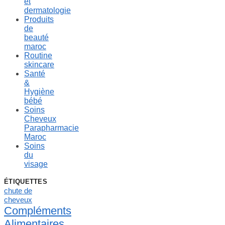
et
dermatologie
Produits
de
beauté
maroc
Routine
skincare
Santé
&
Hygiène
bébé
Soins
Cheveux
Parapharmacie
Maroc
Soins
du
visage
ÉTIQUETTES
chute de
cheveux
Compléments
Alimentaires