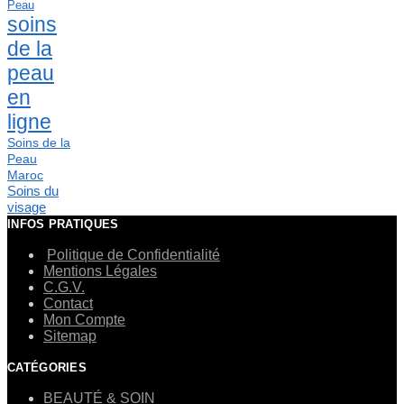
Peau
soins
de la
peau
en
ligne
Soins de la
Peau
Maroc
Soins du
visage
INFOS PRATIQUES
Politique de Confidentialité
Mentions Légales
C.G.V.
Contact
Mon Compte
Sitemap
CATÉGORIES
BEAUTÉ & SOIN