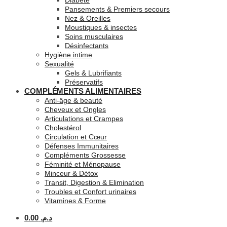
Diabète
Pansements & Premiers secours
Nez & Oreilles
Moustiques & insectes
Soins musculaires
Désinfectants
Hygiène intime
Sexualité
Gels & Lubrifiants
Préservatifs
COMPLÉMENTS ALIMENTAIRES
Anti-âge & beauté
Cheveux et Ongles
Articulations et Crampes
Cholestérol
Circulation et Cœur
Défenses Immunitaires
Compléments Grossesse
Féminité et Ménopause
Minceur & Détox
Transit, Digestion & Elimination
Troubles et Confort urinaires
Vitamines & Forme
0.00
د.م.