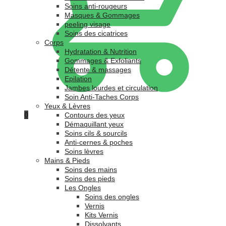
Soins anti-rougeurs
Masques & Gommages
peeling visage
Soins des cicatrices
Corps
Hydratation & Nutrition
Gommages & Exfoliants
Détente & massages
Epilation
Jambes lourdes et circulation
Soin Anti-Taches Corps
Yeux & Lèvres
0
Contours des yeux
Démaquillant yeux
Soins cils & sourcils
Anti-cernes & poches
Soins lèvres
Mains & Pieds
Soins des mains
Soins des pieds
Les Ongles
Soins des ongles
Vernis
Kits Vernis
Dissolvants