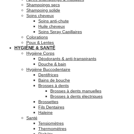
Shampoings secs
Shampoing solide
Soins cheveux
Soins anti-chute
Huile cheveux
Soins Spray Capillaires
Colorations
Poux & Lentes
HYGIÈNE & SANTÉ
Hygiène Corps
Déodorants & anti-transpirants
Douche & bain
Hygiène Buccodentaire
Dentifrices
Bains de bouche
Brosses à dents
Brosses à dents manuelles
Brosses à dents électriques
Brossettes
Fils Dentaires
Haleine
Santé
Tensiomètres
Thermomètres