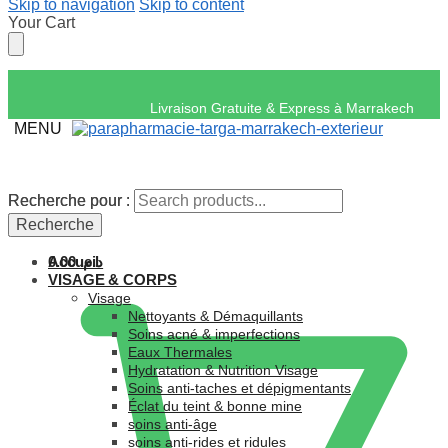
Skip to navigation
Skip to content
Your Cart
Livraison Gratuite & Expres
MENU
Recherche pour :
Recherche pour :
Recherche
Recherche
Accueil
0.00
د.م.
VISAGE & CORPS
Visage
Nettoyants & Démaquillants
Soins acné & imperfections
Eaux Thermales
Hydratation & Nutrition Visage
Soins anti-taches et dépigmentants
Éclat du teint & bonne mine
soins anti-âge
soins anti-rides et ridules