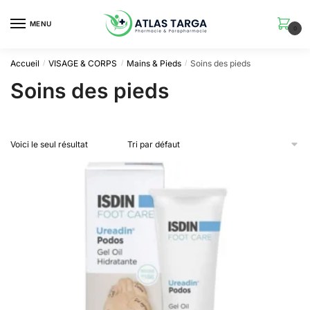
Skip
Skip
to
to
MENU
0
navigation
content
Accueil
VISAGE & CORPS
Mains & Pieds
Soins des pieds
/
/
/
Soins des pieds
Voici le seul résultat