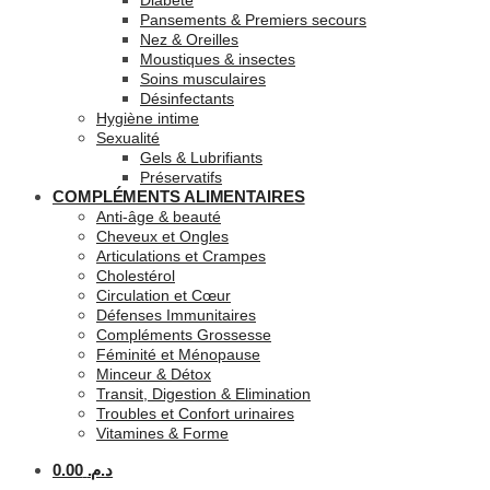
Diabète
Pansements & Premiers secours
Nez & Oreilles
Moustiques & insectes
Soins musculaires
Désinfectants
Hygiène intime
Sexualité
Gels & Lubrifiants
Préservatifs
COMPLÉMENTS ALIMENTAIRES
Anti-âge & beauté
Cheveux et Ongles
Articulations et Crampes
Cholestérol
Circulation et Cœur
Défenses Immunitaires
Compléments Grossesse
Féminité et Ménopause
Minceur & Détox
Transit, Digestion & Elimination
Troubles et Confort urinaires
Vitamines & Forme
0.00
د.م.