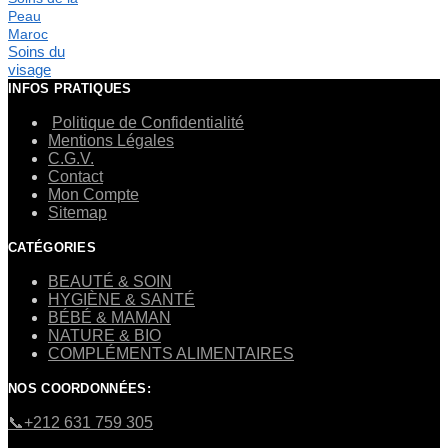
Peau
Maroc
Soins du
visage
INFOS PRATIQUES
Politique de Confidentialité
Mentions Légales
C.G.V.
Contact
Mon Compte
Sitemap
CATÉGORIES
BEAUTÉ & SOIN
HYGIÈNE & SANTÉ
BÉBÉ & MAMAN
NATURE & BIO
COMPLÉMENTS ALIMENTAIRES
NOS COORDONNÉES:
​📞+212 631 759 305