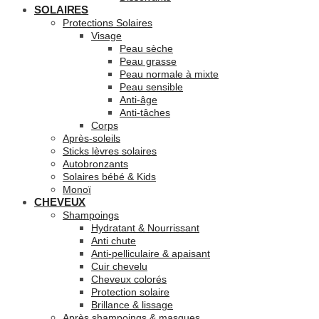
SOLAIRES
Protections Solaires
Visage
Peau sèche
Peau grasse
Peau normale à mixte
Peau sensible
Anti-âge
Anti-tâches
Corps
Après-soleils
Sticks lèvres solaires
Autobronzants
Solaires bébé & Kids
Monoï
CHEVEUX
Shampoings
Hydratant & Nourrissant
Anti chute
Anti-pelliculaire & apaisant
Cuir chevelu
Cheveux colorés
Protection solaire
Brillance & lissage
Après shampoings & masques