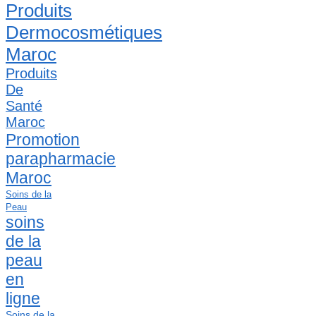
Produits
Dermocosmétiques
Maroc
Produits
De
Santé
Maroc
Promotion
parapharmacie
Maroc
Soins de la
Peau
soins
de la
peau
en
ligne
Soins de la