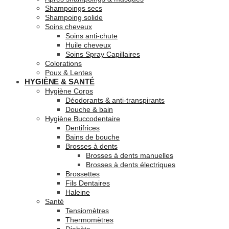
Shampoings secs
Shampoing solide
Soins cheveux
Soins anti-chute
Huile cheveux
Soins Spray Capillaires
Colorations
Poux & Lentes
HYGIÈNE & SANTÉ
Hygiène Corps
Déodorants & anti-transpirants
Douche & bain
Hygiène Buccodentaire
Dentifrices
Bains de bouche
Brosses à dents
Brosses à dents manuelles
Brosses à dents électriques
Brossettes
Fils Dentaires
Haleine
Santé
Tensiomètres
Thermomètres