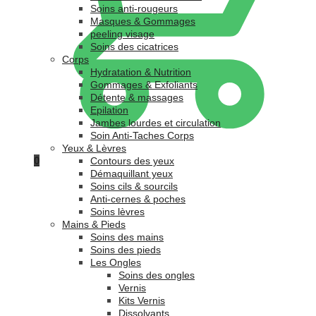
Soins anti-rougeurs
Masques & Gommages
peeling visage
Soins des cicatrices
Corps
Hydratation & Nutrition
Gommages & Exfoliants
Détente & massages
Epilation
Jambes lourdes et circulation
Soin Anti-Taches Corps
Yeux & Lèvres
0
Contours des yeux
Démaquillant yeux
Soins cils & sourcils
Anti-cernes & poches
Soins lèvres
Mains & Pieds
Soins des mains
Soins des pieds
Les Ongles
Soins des ongles
Vernis
Kits Vernis
Dissolvants