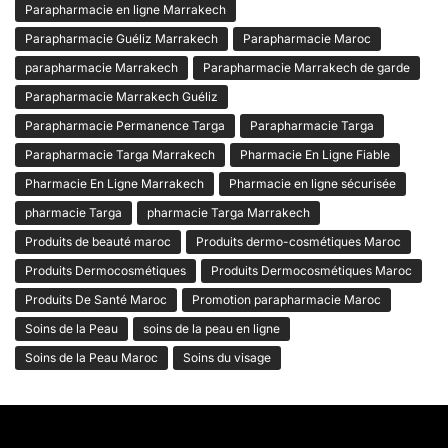
Parapharmacie en ligne Marrakech
Parapharmacie Guéliz Marrakech
Parapharmacie Maroc
parapharmacie Marrakech
Parapharmacie Marrakech de garde
Parapharmacie Marrakech Guéliz
Parapharmacie Permanence Targa
Parapharmacie Targa
Parapharmacie Targa Marrakech
Pharmacie En Ligne Fiable
Pharmacie En Ligne Marrakech
Pharmacie en ligne sécurisée
pharmacie Targa
pharmacie Targa Marrakech
Produits de beauté maroc
Produits dermo-cosmétiques Maroc
Produits Dermocosmétiques
Produits Dermocosmétiques Maroc
Produits De Santé Maroc
Promotion parapharmacie Maroc
Soins de la Peau
soins de la peau en ligne
Soins de la Peau Maroc
Soins du visage