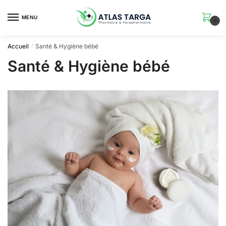
Skip
Skip
to
to
MENU
0
navigation
content
Accueil
Santé & Hygiène bébé
/
Santé & Hygiène bébé