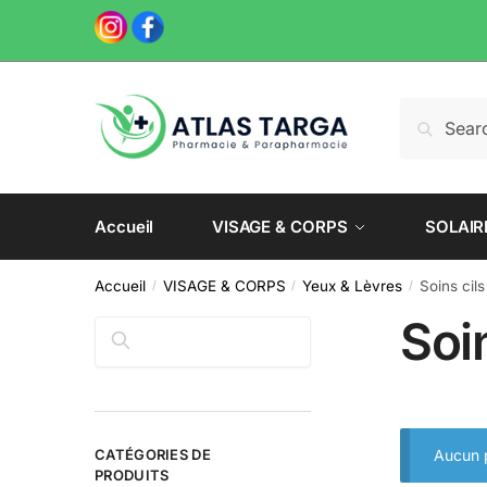
Skip
Skip
to
to
navigation
content
Recherche
Recherch
pour :
Accueil
VISAGE & CORPS
SOLAIR
Accueil
VISAGE & CORPS
Yeux & Lèvres
Soins cils
/
/
/
Soin
Rechercher
CATÉGORIES DE
Aucun p
PRODUITS