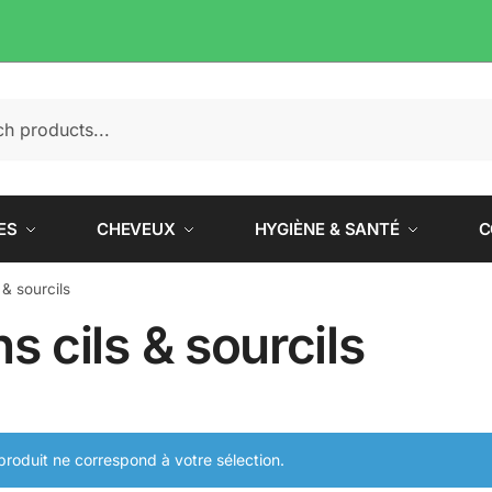
e
ES
CHEVEUX
HYGIÈNE & SANTÉ
C
 & sourcils
s cils & sourcils
roduit ne correspond à votre sélection.