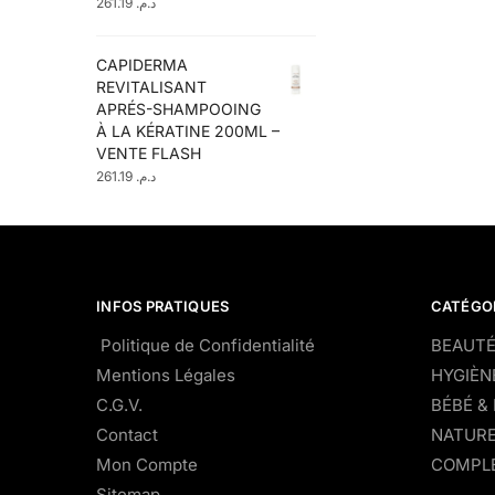
261.19
د.م.
CAPIDERMA
REVITALISANT
APRÉS-SHAMPOOING
À LA KÉRATINE 200ML –
VENTE FLASH
261.19
د.م.
INFOS PRATIQUES
CATÉGO
Politique de Confidentialité
BEAUTÉ
Mentions Légales
HYGIÈN
C.G.V.
BÉBÉ &
Contact
NATURE
Mon Compte
COMPLÉ
Sitemap