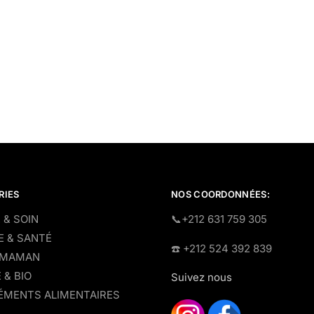
RIES
NOS COORDONNÉES:
 & SOIN
​📞+212 631 759 305
E & SANTÉ
☎️​ +212 524 392 839
 MAMAN
 & BIO
Suivez nous
MENTS ALIMENTAIRES