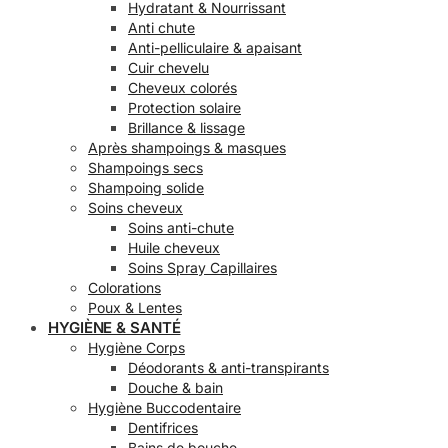
Hydratant & Nourrissant
Anti chute
Anti-pelliculaire & apaisant
Cuir chevelu
Cheveux colorés
Protection solaire
Brillance & lissage
Après shampoings & masques
Shampoings secs
Shampoing solide
Soins cheveux
Soins anti-chute
Huile cheveux
Soins Spray Capillaires
Colorations
Poux & Lentes
HYGIÈNE & SANTÉ
Hygiène Corps
Déodorants & anti-transpirants
Douche & bain
Hygiène Buccodentaire
Dentifrices
Bains de bouche