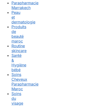
Parapharmacie
Marrakech
Peau
et
dermatologie
Produits
de
beauté
maroc
Routine
skincare
Santé
&
Hygiène
bébé
Soins
Cheveux
Parapharmacie
Maroc
Soins
du
visage