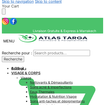
Skip to navigation
Skip to content
Your Cart
Livraison Gratuite & Express
MENU
Recherche pour :
Recherche pour :
Recherche
Recherche
Accueil
0.00
د.م.
VISAGE & CORPS
Visage
Nettoyants & Démaquillants
Soins acné & imperfections
Eaux Thermales
Hydratation & Nutrition Visage
Soins anti-taches et dépigmentants