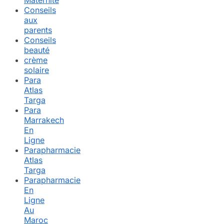
Maternité
Conseils
aux
parents
Conseils
beauté
crème
solaire
Para
Atlas
Targa
Para
Marrakech
En
Ligne
Parapharmacie
Atlas
Targa
Parapharmacie
En
Ligne
Au
Maroc