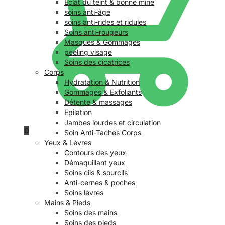
Éclat du teint & bonne mine
soins anti-âge
soins anti-rides et ridules
Soins anti-rougeurs
Masques & Gommages
peeling visage
Soins des cicatrices
Corps
Hydratation & Nutrition
Gommages & Exfoliants
Détente & massages
Epilation
Jambes lourdes et circulation
0
Soin Anti-Taches Corps
Yeux & Lèvres
Contours des yeux
Démaquillant yeux
Soins cils & sourcils
Anti-cernes & poches
Soins lèvres
Mains & Pieds
Soins des mains
Soins des pieds