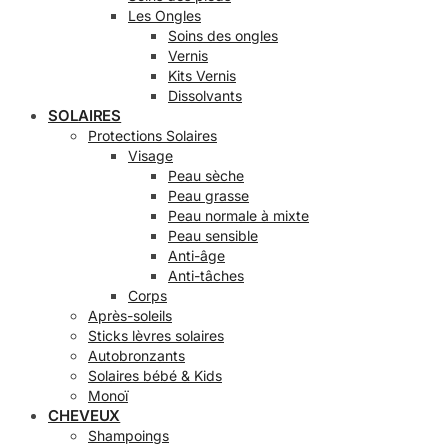
Les Ongles
Soins des ongles
Vernis
Kits Vernis
Dissolvants
SOLAIRES
Protections Solaires
Visage
Peau sèche
Peau grasse
Peau normale à mixte
Peau sensible
Anti-âge
Anti-tâches
Corps
Après-soleils
Sticks lèvres solaires
Autobronzants
Solaires bébé & Kids
Monoï
CHEVEUX
Shampoings