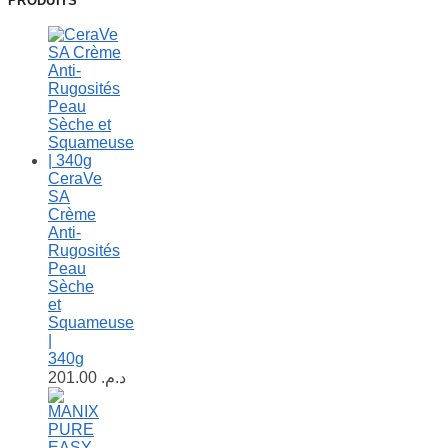
PRODUITS
CeraVe
SA
Crème
Anti-
Rugosités
Peau
Sèche
et
Squameuse
|
340g
201.00
د.م.