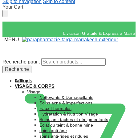
Skip to navigation
Skip to content
Your Cart
Livraison Gratuite &
MENU
Recherche pour :
Recherche pour :
Recherche
Recherche
Accueil
0.00
د.م.
VISAGE & CORPS
Visage
Nettoyants & Démaquillants
Soins acné & imperfections
Eaux Thermales
Hydratation & Nutrition Visage
Soins anti-taches et dépigmentants
Éclat du teint & bonne mine
soins anti-âge
soins anti-rides et ridules