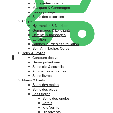
Soins anti-rougeurs
Masques & Gommages
peeling visage
Soins des cicatrices
Corps
Hydratation & Nutrition
Gommages & Exfoliants
Détente & massages
Epilation
Jambes lourdes et circulation
Soin Anti-Taches Corps
Yeux & Lèvres
0
Contours des yeux
Démaquillant yeux
Soins cils & sourcils
Anti-cernes & poches
Soins lèvres
Mains & Pieds
Soins des mains
Soins des pieds
Les Ongles
Soins des ongles
Vernis
Kits Vernis
Dissolvants