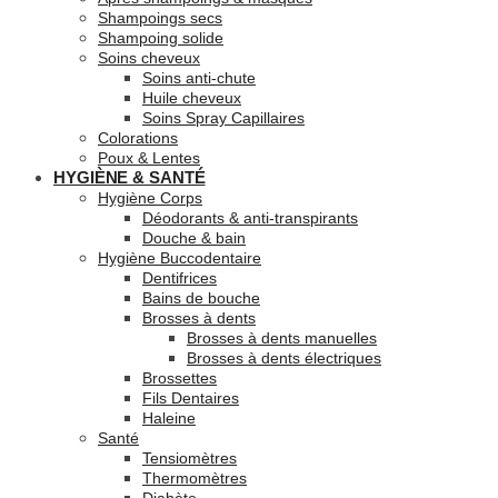
Shampoings secs
Shampoing solide
Soins cheveux
Soins anti-chute
Huile cheveux
Soins Spray Capillaires
Colorations
Poux & Lentes
HYGIÈNE & SANTÉ
Hygiène Corps
Déodorants & anti-transpirants
Douche & bain
Hygiène Buccodentaire
Dentifrices
Bains de bouche
Brosses à dents
Brosses à dents manuelles
Brosses à dents électriques
Brossettes
Fils Dentaires
Haleine
Santé
Tensiomètres
Thermomètres