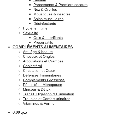
Diabète
Pansements & Premiers secours
Nez & Oreilles
Moustiques & insectes
Soins musculaires
Désinfectants
Hygiène intime
Sexualité
Gels & Lubrifiants
Préservatifs
COMPLÉMENTS ALIMENTAIRES
Anti-âge & beauté
Cheveux et Ongles
Articulations et Crampes
Cholestérol
Circulation et Cœur
Défenses Immunitaires
Compléments Grossesse
Féminité et Ménopause
Minceur & Détox
Transit, Digestion & Elimination
Troubles et Confort urinaires
Vitamines & Forme
0.00
د.م.