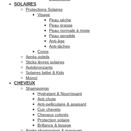
SOLAIRES
Protections Solaires
Visage
Peau sèche
Peau grasse
Peau normale à mixte
Peau sensible
Anti-âge
Anti-tâches
Corps
Après-soleils
Sticks lèvres solaires
Autobronzants
Solaires bébé & Kids
Monoï
CHEVEUX
Shampoings
Hydratant & Nourrissant
Anti chute
Anti-pelliculaire & apaisant
Cuir chevelu
Cheveux colorés
Protection solaire
Brillance & lissage
Après shampoings & masques