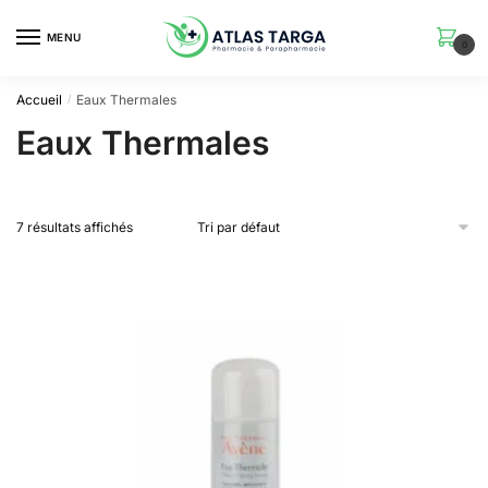
Skip
Skip
to
to
MENU
0
navigation
content
Accueil
Eaux Thermales
/
Eaux Thermales
7 résultats affichés