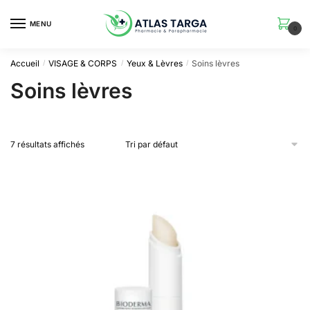
Skip
Skip
to
to
MENU
0
navigation
content
Accueil
VISAGE & CORPS
Yeux & Lèvres
Soins lèvres
/
/
/
Soins lèvres
7 résultats affichés