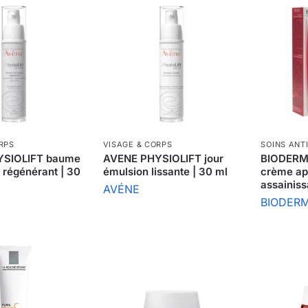
RPS
VISAGE & CORPS
SOINS ANTI
YSIOLIFT baume
AVENE PHYSIOLIFT jour
BIODERM
t régénérant | 30
émulsion lissante | 30 ml
crème ap
assainis
AVÉNE
BIODER