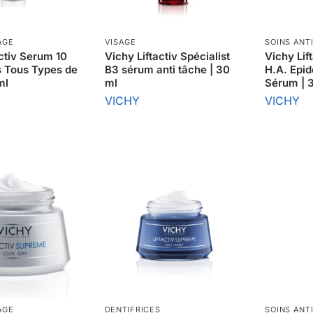
ÂGE
VISAGE
SOINS ANT
activ Serum 10
Vichy Liftactiv Spécialist
Vichy Li
s Tous Types de
B3 sérum anti tâche | 30
H.A. Epid
ml
ml
Sérum | 
VICHY
VICHY
ÂGE
DENTIFRICES
SOINS ANT