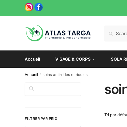
Skip
Skip
to
to
navigation
content
Recherche
Recherch
pour :
Accueil
VISAGE & CORPS
SOLAIR
Accueil
soins anti-rides et ridules
/
soin
Rechercher
FILTRER PAR PRIX