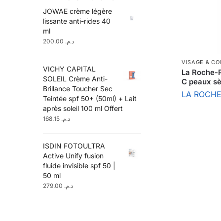
JOWAE crème légère
lissante anti-rides 40
ml
200.00
د.م.
VISAGE & CO
VICHY CAPITAL
La Roche-
SOLEIL Crème Anti-
C peaux sè
Brillance Toucher Sec
LA ROCH
Teintée spf 50+ (50ml) + Lait
après soleil 100 ml Offert
168.15
د.م.
ISDIN FOTOULTRA
Active Unify fusion
fluide invisible spf 50 |
50 ml
279.00
د.م.