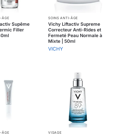
I-ÂGE
SOINS ANTI-ÂGE
ftactiv Supême
Vichy Liftactiv Supreme
ermic Filler
Correcteur Anti-Rides et
30ml
Fermeté Peau Normale à
Mixte | 50ml
VICHY
I-ÂGE
VISAGE