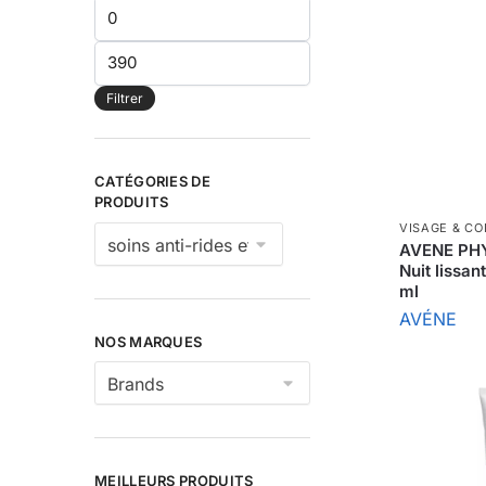
Prix
min
Prix
max
Filtrer
CATÉGORIES DE
PRODUITS
VISAGE & CO
AVENE PH
Nuit lissan
ml
AVÉNE
NOS MARQUES
MEILLEURS PRODUITS