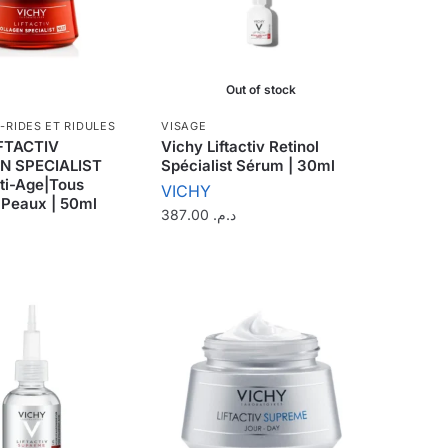
Out of stock
-RIDES ET RIDULES
VISAGE
FTACTIV
Vichy Liftactiv Retinol
N SPECIALIST
Spécialist Sérum | 30ml
nti-Age|Tous
VICHY
 Peaux | 50ml
387.00
د.م.