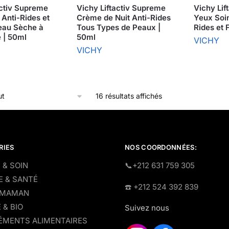
activ Supreme
Vichy Liftactiv Supreme
Vichy Lif
 Anti-Rides et
Crème de Nuit Anti-Rides
Yeux Soin
eau Sèche à
Tous Types de Peaux |
Rides et 
 | 50ml
50ml
VICHY
VICHY
16 résultats affichés
RIES
NOS COORDONNÉES:
 & SOIN
​📞+212 631 759 305
E & SANTÉ
☎️​ +212 524 392 839
 MAMAN
 & BIO
Suivez nous
MENTS ALIMENTAIRES