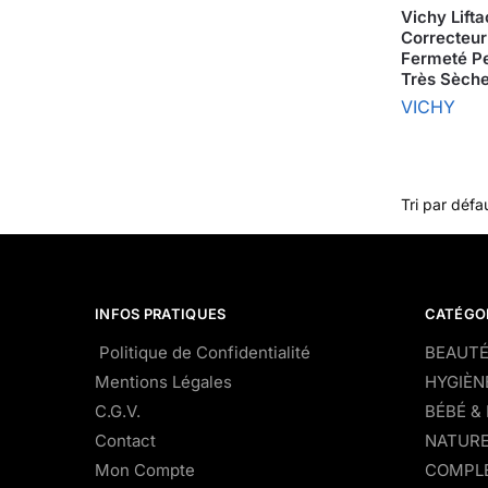
Vichy Lift
Correcteur
Fermeté P
Très Sèche
VICHY
INFOS PRATIQUES
CATÉGO
Politique de Confidentialité
BEAUTÉ
Mentions Légales
HYGIÈN
C.G.V.
BÉBÉ &
Contact
NATURE
Mon Compte
COMPLÉ