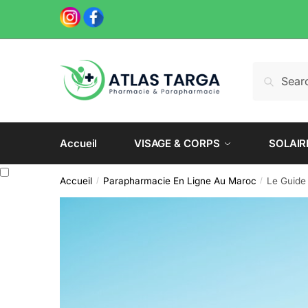
Skip
Skip
to
to
navigation
content
Recherche
Recherch
pour :
Accueil
VISAGE & CORPS
SOLAIR
Accueil
Parapharmacie En Ligne Au Maroc
Le Guide
/
/