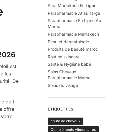
Para Marrakech En Ligne
e
Parapharmacie Atlas Targa
Parapharmacie En Ligne Au
Maroc
Parapharmacie Marrakech
Peau et dermatologie
Produits de beauté maroc
 2026
Routine skincare
Santé & Hygiène bébé
leil est
Soins Cheveux
e les
Parapharmacie Maroc
urité. De
Soins du visage
ne doit
e offre
ÉTIQUETTES
 Votre
chute de cheveux
Compléments Alimentaires