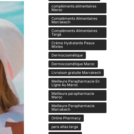
compléments alimentaires
Maroc
Compléments Alimentaires
Marrakech
Compléments Alimentaires
Targa
Crème Hydratante Peaux
Mixtes
Dermocosmétique
Dermocosmétique Maroc
Livraison gratuite Marrakech
Meilleure Parapharmacie En
Ligne Au Maroc
Meilleure parapharmacie
Maroc
Meilleure Parapharmacie
Marrakech
Online Pharmacy
para atlas targa