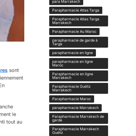
para Marrakech
Parapharmacie Atlas Targa
Parapharmacie Atlas Targa
Marrakech
Parapharmacie Au Maroc
parapharmacie de garde à
Targa
parapharmacie en ligne
parapharmacie en ligne
Maroc
ires
sont
Parapharmacie en ligne
diennement
Marrakech
 En
Parapharmacie Guéliz
Marrakech
Parapharmacie Maroc
lanche
parapharmacie Marrakech
ement le
Parapharmacie Marrakech de
garde
nti tout au
Parapharmacie Marrakech
Guéliz