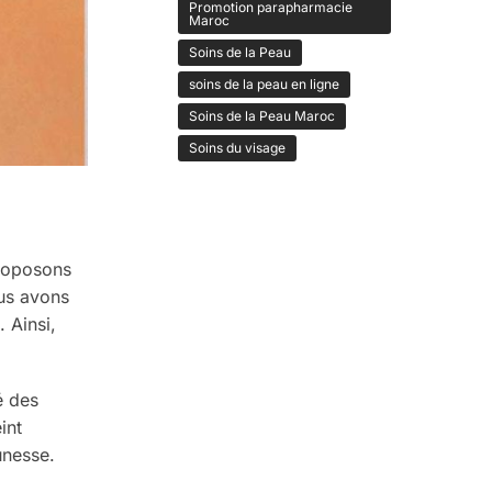
Promotion parapharmacie
Maroc
Soins de la Peau
soins de la peau en ligne
Soins de la Peau Maroc
Soins du visage
proposons
us avons
 Ainsi,
é des
int
unesse.