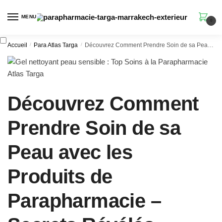
Skip
Skip
to
to
MENU
0
navigation
content
Accueil
/
Para Atlas Targa
/
Découvrez Comment Prendre Soin de sa Peau avec les Produits de Parapharmacie – Secrets Révélés
Découvrez Comment
Prendre Soin de sa
Peau avec les
Produits de
Parapharmacie –