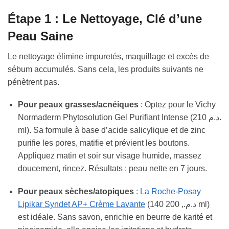
Étape 1 : Le Nettoyage, Clé d’une
Peau Saine
Le nettoyage élimine impuretés, maquillage et excès de
sébum accumulés. Sans cela, les produits suivants ne
pénètrent pas.
Pour peaux grasses/acnéiques
: Optez pour le Vichy
Normaderm Phytosolution Gel Purifiant Intense (210 د.م.
ml). Sa formule à base d’acide salicylique et de zinc
purifie les pores, matifie et prévient les boutons.
Appliquez matin et soir sur visage humide, massez
doucement, rincez. Résultats : peau nette en 7 jours.
Pour peaux sèches/atopiques
:
La Roche-Posay
Lipikar Syndet AP+ Crème Lavante
(140 د.م., 200 ml)
est idéale. Sans savon, enrichie en beurre de karité et