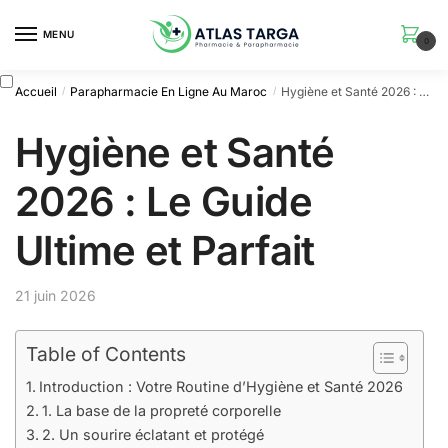
Skip
Skip
to
to
MENU
0
navigation
content
Accueil
Parapharmacie En Ligne Au Maroc
Hygiène et Santé 2026 : Le Guide Ultime et Parfait
/
/
Hygiène et Santé
2026 : Le Guide
Ultime et Parfait
21 juin 2026
Table of Contents
Introduction : Votre Routine d’Hygiène et Santé 2026
1. La base de la propreté corporelle
2. Un sourire éclatant et protégé