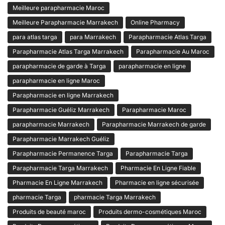
Meilleure parapharmacie Maroc
Meilleure Parapharmacie Marrakech
Online Pharmacy
para atlas targa
para Marrakech
Parapharmacie Atlas Targa
Parapharmacie Atlas Targa Marrakech
Parapharmacie Au Maroc
parapharmacie de garde à Targa
parapharmacie en ligne
parapharmacie en ligne Maroc
Parapharmacie en ligne Marrakech
Parapharmacie Guéliz Marrakech
Parapharmacie Maroc
parapharmacie Marrakech
Parapharmacie Marrakech de garde
Parapharmacie Marrakech Guéliz
Parapharmacie Permanence Targa
Parapharmacie Targa
Parapharmacie Targa Marrakech
Pharmacie En Ligne Fiable
Pharmacie En Ligne Marrakech
Pharmacie en ligne sécurisée
pharmacie Targa
pharmacie Targa Marrakech
Produits de beauté maroc
Produits dermo-cosmétiques Maroc