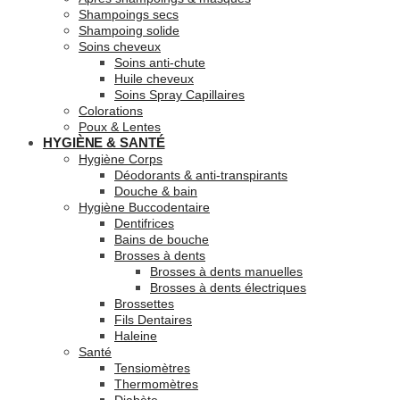
Shampoings secs
Shampoing solide
Soins cheveux
Soins anti-chute
Huile cheveux
Soins Spray Capillaires
Colorations
Poux & Lentes
HYGIÈNE & SANTÉ
Hygiène Corps
Déodorants & anti-transpirants
Douche & bain
Hygiène Buccodentaire
Dentifrices
Bains de bouche
Brosses à dents
Brosses à dents manuelles
Brosses à dents électriques
Brossettes
Fils Dentaires
Haleine
Santé
Tensiomètres
Thermomètres