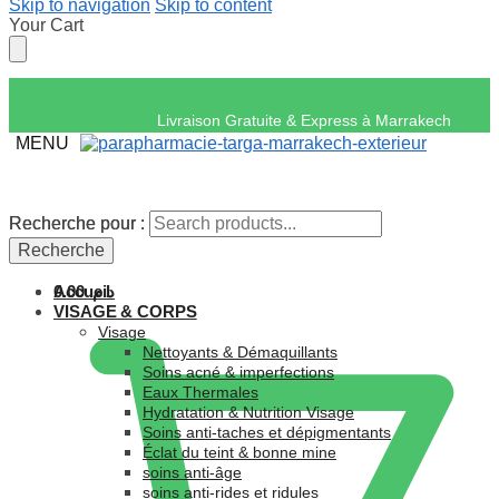
Skip to navigation
Skip to content
Your Cart
Livraison Gratuite & Express
MENU
Recherche pour :
Recherche pour :
Recherche
Recherche
Accueil
0.00
د.م.
VISAGE & CORPS
Visage
Nettoyants & Démaquillants
Soins acné & imperfections
Eaux Thermales
Hydratation & Nutrition Visage
Soins anti-taches et dépigmentants
Éclat du teint & bonne mine
soins anti-âge
soins anti-rides et ridules