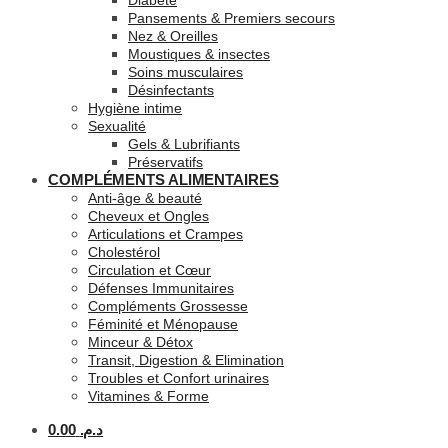
Diabète
Pansements & Premiers secours
Nez & Oreilles
Moustiques & insectes
Soins musculaires
Désinfectants
Hygiène intime
Sexualité
Gels & Lubrifiants
Préservatifs
COMPLÉMENTS ALIMENTAIRES
Anti-âge & beauté
Cheveux et Ongles
Articulations et Crampes
Cholestérol
Circulation et Cœur
Défenses Immunitaires
Compléments Grossesse
Féminité et Ménopause
Minceur & Détox
Transit, Digestion & Elimination
Troubles et Confort urinaires
Vitamines & Forme
0.00
د.م.