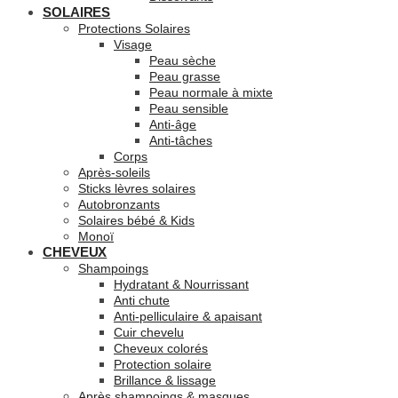
SOLAIRES
Protections Solaires
Visage
Peau sèche
Peau grasse
Peau normale à mixte
Peau sensible
Anti-âge
Anti-tâches
Corps
Après-soleils
Sticks lèvres solaires
Autobronzants
Solaires bébé & Kids
Monoï
CHEVEUX
Shampoings
Hydratant & Nourrissant
Anti chute
Anti-pelliculaire & apaisant
Cuir chevelu
Cheveux colorés
Protection solaire
Brillance & lissage
Après shampoings & masques