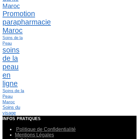
Maroc
Promotion
parapharmacie
Maroc
Soins de la
Peau
soins
de la
peau
en
ligne
Soins de la
Peau
Maroc
Soins du
visage
INFOS PRATIQUES
Politique de Confidentialité
Mentions Légales