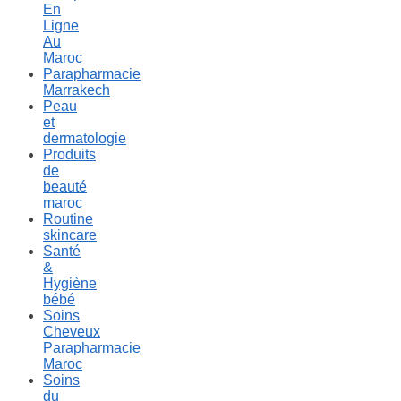
En
Ligne
Au
Maroc
Parapharmacie
Marrakech
Peau
et
dermatologie
Produits
de
beauté
maroc
Routine
skincare
Santé
&
Hygiène
bébé
Soins
Cheveux
Parapharmacie
Maroc
Soins
du