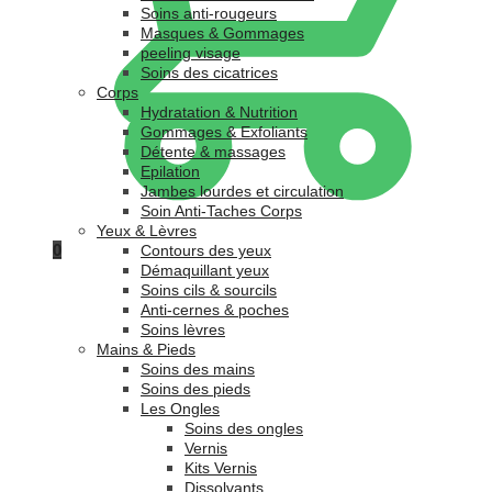
Soins anti-rougeurs
Masques & Gommages
peeling visage
Soins des cicatrices
Corps
Hydratation & Nutrition
Gommages & Exfoliants
Détente & massages
Epilation
Jambes lourdes et circulation
Soin Anti-Taches Corps
Yeux & Lèvres
0
Contours des yeux
Démaquillant yeux
Soins cils & sourcils
Anti-cernes & poches
Soins lèvres
Mains & Pieds
Soins des mains
Soins des pieds
Les Ongles
Soins des ongles
Vernis
Kits Vernis
Dissolvants