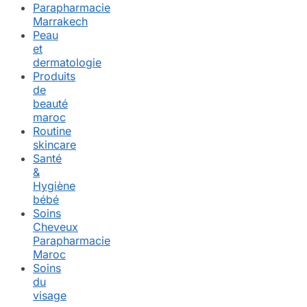
Parapharmacie
Marrakech
Peau
et
dermatologie
Produits
de
beauté
maroc
Routine
skincare
Santé
&
Hygiène
bébé
Soins
Cheveux
Parapharmacie
Maroc
Soins
du
visage