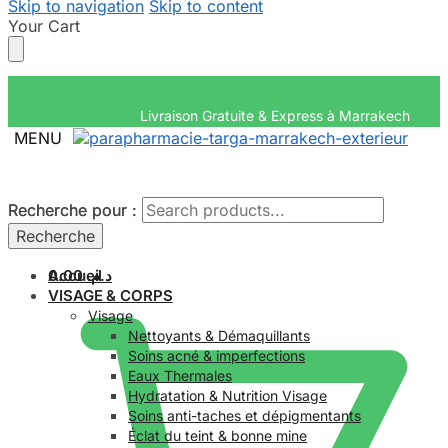
Skip to navigation
Skip to content
Your Cart
Livraison Gratuite & Express
MENU
Recherche pour :
Recherche pour :
Recherche
Recherche
Accueil
0.00
د.م.
VISAGE & CORPS
Visage
Nettoyants & Démaquillants
Soins acné & imperfections
Eaux Thermales
Hydratation & Nutrition Visage
Soins anti-taches et dépigmentants
Éclat du teint & bonne mine