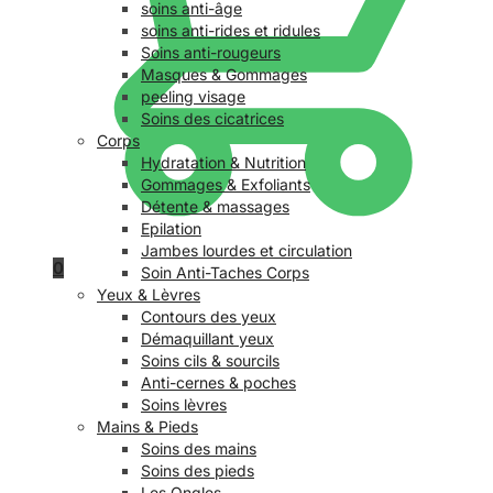
soins anti-âge
soins anti-rides et ridules
Soins anti-rougeurs
Masques & Gommages
peeling visage
Soins des cicatrices
Corps
Hydratation & Nutrition
Gommages & Exfoliants
Détente & massages
Epilation
Jambes lourdes et circulation
0
Soin Anti-Taches Corps
Yeux & Lèvres
Contours des yeux
Démaquillant yeux
Soins cils & sourcils
Anti-cernes & poches
Soins lèvres
Mains & Pieds
Soins des mains
Soins des pieds
Les Ongles