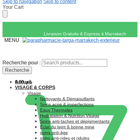
Skip to navigation
Skip to content
Your Cart
Livraison Gratuite & Express
MENU
Recherche pour :
Recherche pour :
Recherche
Recherche
Accueil
0.00
د.م.
VISAGE & CORPS
Visage
Nettoyants & Démaquillants
Soins acné & imperfections
Eaux Thermales
Hydratation & Nutrition Visage
Soins anti-taches et dépigmentants
Éclat du teint & bonne mine
soins anti-âge
soins anti-rides et ridules