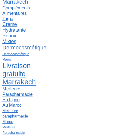
Marrakech
Compléments
Alimentaires
Targa
Crème
Hydratante
Peaux
Mixtes
Dermocosmétique
Dermocosmétique
Maroc
Livraison
gratuite
Marrakech
Meilleure
Parapharmacie
En Ligne
Au Maroc
Meilleure
parapharmacie
Maroc
Meilleure
Parapharmacie