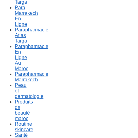
Targa
Para
Marrakech
En
Ligne
Parapharmacie
Atlas
Targa
Parapharmacie
En
Ligne
Au
Maroc
Parapharmacie
Marrakech
Peau
et
dermatologie
Produits
de
beauté
maroc
Routine
skincare
Santé