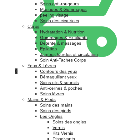
Soins anti-rougeurs
Masques & Gommages
peeling visage
Soins des cicatrices
Corps
Hydratation & Nutrition
Gommages & Exfoliants
Détente & massages
Epilation
Jambes lourdes et circulation
Soin Anti-Taches Corps
Yeux & Lèvres
0
Contours des yeux
Démaquillant yeux
Soins cils & sourcils
Anti-cernes & poches
Soins lèvres
Mains & Pieds
Soins des mains
Soins des pieds
Les Ongles
Soins des ongles
Vernis
Kits Vernis
Dissolvants