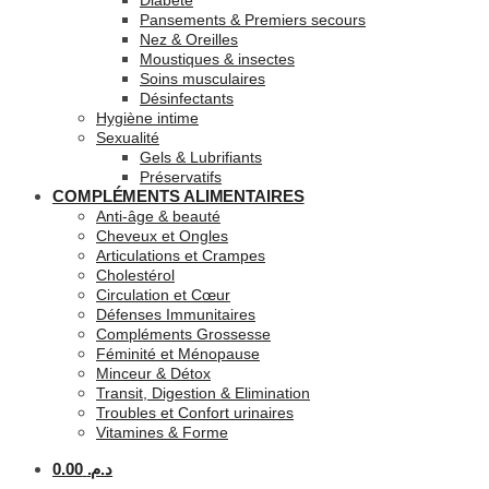
Diabète
Pansements & Premiers secours
Nez & Oreilles
Moustiques & insectes
Soins musculaires
Désinfectants
Hygiène intime
Sexualité
Gels & Lubrifiants
Préservatifs
COMPLÉMENTS ALIMENTAIRES
Anti-âge & beauté
Cheveux et Ongles
Articulations et Crampes
Cholestérol
Circulation et Cœur
Défenses Immunitaires
Compléments Grossesse
Féminité et Ménopause
Minceur & Détox
Transit, Digestion & Elimination
Troubles et Confort urinaires
Vitamines & Forme
0.00
د.م.