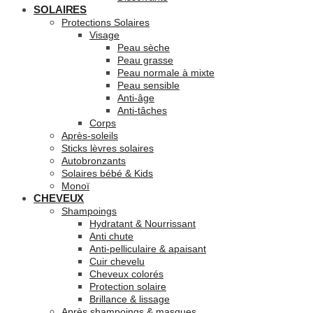
SOLAIRES
Protections Solaires
Visage
Peau sèche
Peau grasse
Peau normale à mixte
Peau sensible
Anti-âge
Anti-tâches
Corps
Après-soleils
Sticks lèvres solaires
Autobronzants
Solaires bébé & Kids
Monoï
CHEVEUX
Shampoings
Hydratant & Nourrissant
Anti chute
Anti-pelliculaire & apaisant
Cuir chevelu
Cheveux colorés
Protection solaire
Brillance & lissage
Après shampoings & masques