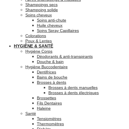
Shampoings secs
Shampoing solide
Soins cheveux
Soins anti-chute
Huile cheveux
Soins Spray Capillaires
Colorations
Poux & Lentes
HYGIÈNE & SANTÉ
Hygiène Corps
Déodorants & anti-transpirants
Douche & bain
Hygiène Buccodentaire
Dentifrices
Bains de bouche
Brosses à dents
Brosses à dents manuelles
Brosses à dents électriques
Brossettes
Fils Dentaires
Haleine
Santé
Tensiomètres
Thermomètres