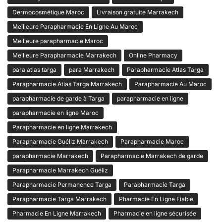
Dermocosmétique Maroc
Livraison gratuite Marrakech
Meilleure Parapharmacie En Ligne Au Maroc
Meilleure parapharmacie Maroc
Meilleure Parapharmacie Marrakech
Online Pharmacy
para atlas targa
para Marrakech
Parapharmacie Atlas Targa
Parapharmacie Atlas Targa Marrakech
Parapharmacie Au Maroc
parapharmacie de garde à Targa
parapharmacie en ligne
parapharmacie en ligne Maroc
Parapharmacie en ligne Marrakech
Parapharmacie Guéliz Marrakech
Parapharmacie Maroc
parapharmacie Marrakech
Parapharmacie Marrakech de garde
Parapharmacie Marrakech Guéliz
Parapharmacie Permanence Targa
Parapharmacie Targa
Parapharmacie Targa Marrakech
Pharmacie En Ligne Fiable
Pharmacie En Ligne Marrakech
Pharmacie en ligne sécurisée