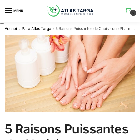
Skip
Skip
to
to
MENU
0
navigation
content
Accueil
Para Atlas Targa
5 Raisons Puissantes de Choisir une Pharmacie En Ligne à Marrakech : Parapharmacie En Ligne Maroc Moins Chère et 100 % Sécurisée
/
/
5 Raisons Puissantes