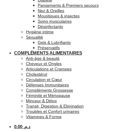
Diabète
Pansements & Premiers secours
Nez & Oreilles
Moustiques & insectes
Soins musculaires
Désinfectants
Hygiène intime
Sexualité
Gels & Lubrifiants
Préservatifs
COMPLÉMENTS ALIMENTAIRES
Anti-âge & beauté
Cheveux et Ongles
Articulations et Crampes
Cholestérol
Circulation et Cœur
Défenses Immunitaires
Compléments Grossesse
Féminité et Ménopause
Minceur & Détox
Transit, Digestion & Elimination
Troubles et Confort urinaires
Vitamines & Forme
0.00
د.م.