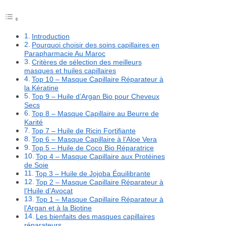
Introduction
Pourquoi choisir des soins capillaires en
Parapharmacie Au Maroc
Critères de sélection des meilleurs
masques et huiles capillaires
Top 10 – Masque Capillaire Réparateur à
la Kératine
Top 9 – Huile d’Argan Bio pour Cheveux
Secs
Top 8 – Masque Capillaire au Beurre de
Karité
Top 7 – Huile de Ricin Fortifiante
Top 6 – Masque Capillaire à l’Aloe Vera
Top 5 – Huile de Coco Bio Réparatrice
Top 4 – Masque Capillaire aux Protéines
de Soie
Top 3 – Huile de Jojoba Équilibrante
Top 2 – Masque Capillaire Réparateur à
l’Huile d’Avocat
Top 1 – Masque Capillaire Réparateur à
l’Argan et à la Biotine
Les bienfaits des masques capillaires
réparateurs