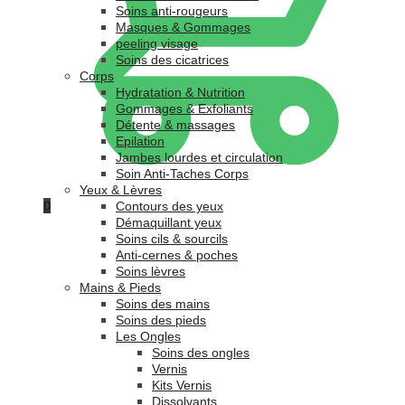
Soins anti-rougeurs
Masques & Gommages
peeling visage
Soins des cicatrices
Corps
Hydratation & Nutrition
Gommages & Exfoliants
Détente & massages
Epilation
Jambes lourdes et circulation
Soin Anti-Taches Corps
Yeux & Lèvres
0
Contours des yeux
Démaquillant yeux
Soins cils & sourcils
Anti-cernes & poches
Soins lèvres
Mains & Pieds
Soins des mains
Soins des pieds
Les Ongles
Soins des ongles
Vernis
Kits Vernis
Dissolvants