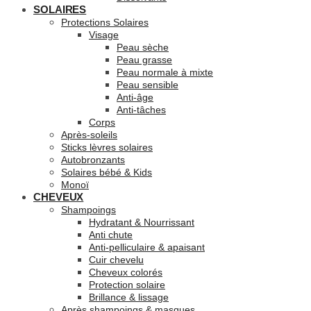
SOLAIRES
Protections Solaires
Visage
Peau sèche
Peau grasse
Peau normale à mixte
Peau sensible
Anti-âge
Anti-tâches
Corps
Après-soleils
Sticks lèvres solaires
Autobronzants
Solaires bébé & Kids
Monoï
CHEVEUX
Shampoings
Hydratant & Nourrissant
Anti chute
Anti-pelliculaire & apaisant
Cuir chevelu
Cheveux colorés
Protection solaire
Brillance & lissage
Après shampoings & masques