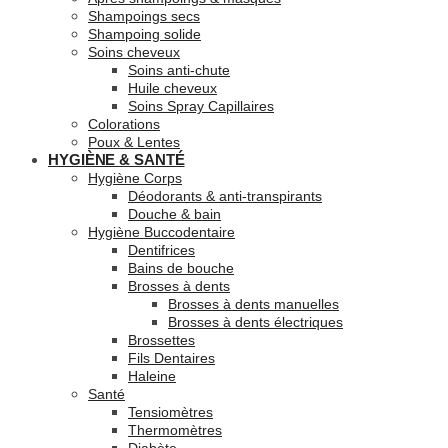
Shampoings secs
Shampoing solide
Soins cheveux
Soins anti-chute
Huile cheveux
Soins Spray Capillaires
Colorations
Poux & Lentes
HYGIÈNE & SANTÉ
Hygiène Corps
Déodorants & anti-transpirants
Douche & bain
Hygiène Buccodentaire
Dentifrices
Bains de bouche
Brosses à dents
Brosses à dents manuelles
Brosses à dents électriques
Brossettes
Fils Dentaires
Haleine
Santé
Tensiomètres
Thermomètres