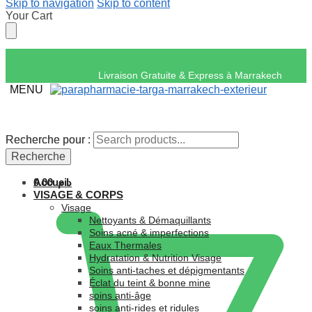
Skip to navigation
Skip to content
Your Cart
Livraison Gratuite & Express
MENU
Recherche pour :
Recherche pour :
Recherche
Recherche
Accueil
0.00
د.م.
VISAGE & CORPS
Visage
Nettoyants & Démaquillants
Soins acné & imperfections
Eaux Thermales
Hydratation & Nutrition Visage
Soins anti-taches et dépigmentants
Éclat du teint & bonne mine
soins anti-âge
soins anti-rides et ridules