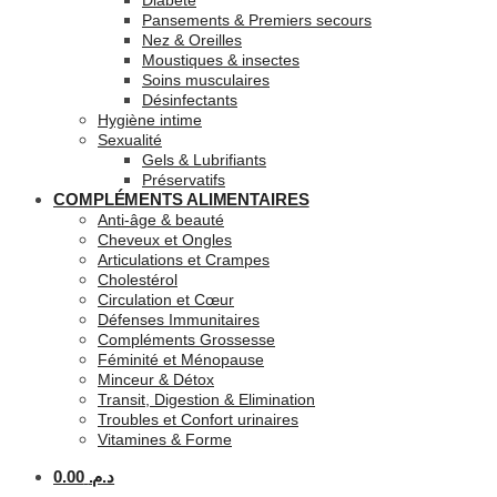
Diabète
Pansements & Premiers secours
Nez & Oreilles
Moustiques & insectes
Soins musculaires
Désinfectants
Hygiène intime
Sexualité
Gels & Lubrifiants
Préservatifs
COMPLÉMENTS ALIMENTAIRES
Anti-âge & beauté
Cheveux et Ongles
Articulations et Crampes
Cholestérol
Circulation et Cœur
Défenses Immunitaires
Compléments Grossesse
Féminité et Ménopause
Minceur & Détox
Transit, Digestion & Elimination
Troubles et Confort urinaires
Vitamines & Forme
0.00
د.م.