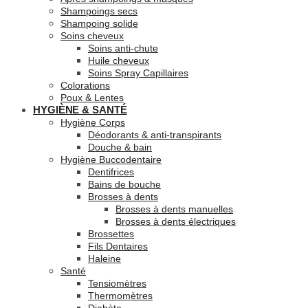
Shampoings secs
Shampoing solide
Soins cheveux
Soins anti-chute
Huile cheveux
Soins Spray Capillaires
Colorations
Poux & Lentes
HYGIÈNE & SANTÉ
Hygiène Corps
Déodorants & anti-transpirants
Douche & bain
Hygiène Buccodentaire
Dentifrices
Bains de bouche
Brosses à dents
Brosses à dents manuelles
Brosses à dents électriques
Brossettes
Fils Dentaires
Haleine
Santé
Tensiomètres
Thermomètres