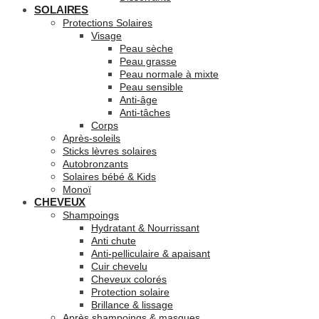
SOLAIRES
Protections Solaires
Visage
Peau sèche
Peau grasse
Peau normale à mixte
Peau sensible
Anti-âge
Anti-tâches
Corps
Après-soleils
Sticks lèvres solaires
Autobronzants
Solaires bébé & Kids
Monoï
CHEVEUX
Shampoings
Hydratant & Nourrissant
Anti chute
Anti-pelliculaire & apaisant
Cuir chevelu
Cheveux colorés
Protection solaire
Brillance & lissage
Après shampoings & masques