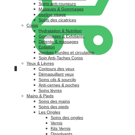
Soins anti-rougeurs
Masques & Gommages
peeling visage
Soins des cicatrices
Corps
Hydratation & Nutrition
Gommages & Exfoliants
Détente & massages
Epilation
Jambes lourdes et circulation
Soin Anti-Taches Corps
Yeux & Lèvres
0
Contours des yeux
Démaquillant yeux
Soins cils & sourcils
Anti-cernes & poches
Soins lèvres
Mains & Pieds
Soins des mains
Soins des pieds
Les Ongles
Soins des ongles
Vernis
Kits Vernis
Dissolvants