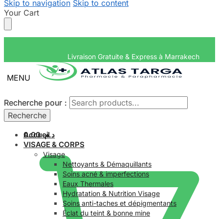
Skip to navigation
Skip to content
Your Cart
Livraison Gratuite & Express
MENU
Recherche pour :
Recherche pour :
Recherche
Recherche
Accueil
0.00
د.م.
VISAGE & CORPS
Visage
Nettoyants & Démaquillants
Soins acné & imperfections
Eaux Thermales
Hydratation & Nutrition Visage
Soins anti-taches et dépigmentants
Éclat du teint & bonne mine