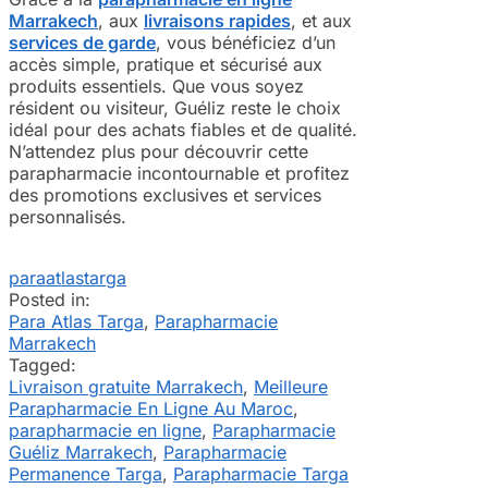
Marrakech
, aux
livraisons rapides
, et aux
services de garde
, vous bénéficiez d’un
accès simple, pratique et sécurisé aux
produits essentiels. Que vous soyez
résident ou visiteur, Guéliz reste le choix
idéal pour des achats fiables et de qualité.
N’attendez plus pour découvrir cette
parapharmacie incontournable et profitez
des promotions exclusives et services
personnalisés.
paraatlastarga
Posted in:
Para Atlas Targa
,
Parapharmacie
Marrakech
Tagged:
Livraison gratuite Marrakech
,
Meilleure
Parapharmacie En Ligne Au Maroc
,
parapharmacie en ligne
,
Parapharmacie
Guéliz Marrakech
,
Parapharmacie
Permanence Targa
,
Parapharmacie Targa