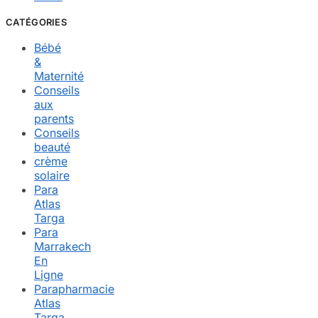
CATÉGORIES
Bébé
&
Maternité
Conseils
aux
parents
Conseils
beauté
crème
solaire
Para
Atlas
Targa
Para
Marrakech
En
Ligne
Parapharmacie
Atlas
Targa