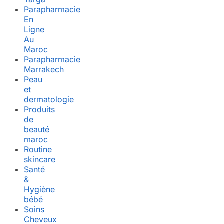
Parapharmacie
En
Ligne
Au
Maroc
Parapharmacie
Marrakech
Peau
et
dermatologie
Produits
de
beauté
maroc
Routine
skincare
Santé
&
Hygiène
bébé
Soins
Cheveux