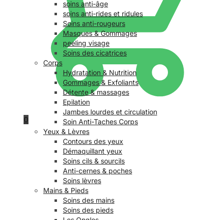
soins anti-âge
soins anti-rides et ridules
Soins anti-rougeurs
Masques & Gommages
peeling visage
Soins des cicatrices
Corps
Hydratation & Nutrition
Gommages & Exfoliants
Détente & massages
Epilation
Jambes lourdes et circulation
0
Soin Anti-Taches Corps
Yeux & Lèvres
Contours des yeux
Démaquillant yeux
Soins cils & sourcils
Anti-cernes & poches
Soins lèvres
Mains & Pieds
Soins des mains
Soins des pieds
Les Ongles