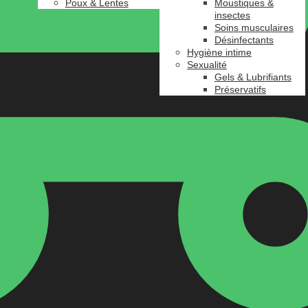
Poux & Lentes
Moustiques &
insectes
Soins musculaires
Désinfectants
Hygiène intime
Sexualité
Gels & Lubrifiants
Préservatifs