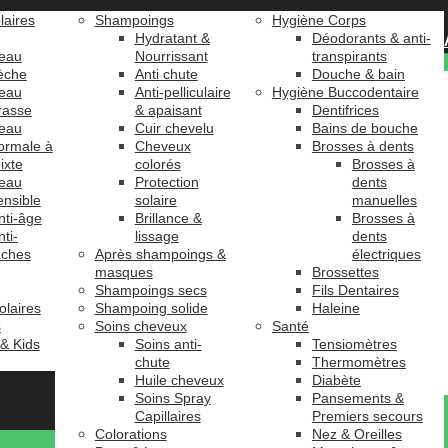
laires
Shampoings
Hygiène Corps
Hydratant &
Déodorants & anti-
eau
Nourrissant
transpirants
èche
Anti chute
Douche & bain
eau
Anti-pelliculaire
Hygiène Buccodentaire
rasse
& apaisant
Dentifrices
eau
Cuir chevelu
Bains de bouche
ormale à
Cheveux
Brosses à dents
ixte
colorés
Brosses à
eau
Protection
dents
ensible
solaire
manuelles
nti-âge
Brillance &
Brosses à
nti-
lissage
dents
âches
Après shampoings &
électriques
masques
Brossettes
Shampoings secs
Fils Dentaires
olaires
Shampoing solide
Haleine
s
Soins cheveux
Santé
 & Kids
Soins anti-
Tensiomètres
chute
Thermomètres
Huile cheveux
Diabète
Soins Spray
Pansements &
Capillaires
Premiers secours
Colorations
Nez & Oreilles