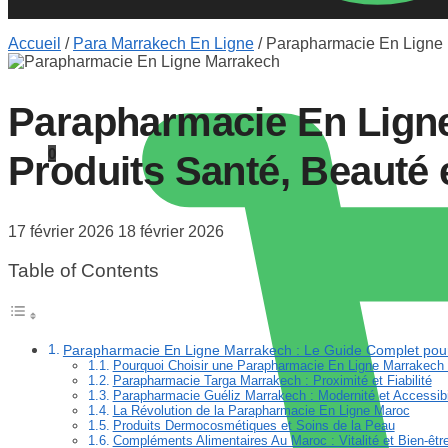
Accueil
/
Para Marrakech En Ligne
/
Parapharmacie En Ligne M
Parapharmacie En Ligne
0
Produits Santé, Beauté 
17 février 2026
18 février 2026
Table of Contents
Parapharmacie En Ligne Marrakech : Le Guide Complet pour
Pourquoi Choisir une Parapharmacie En Ligne Marrakech
Parapharmacie Targa Marrakech : Proximité et Fiabilité
Parapharmacie Guéliz Marrakech : Modernité et Accessibi
La Révolution de la Parapharmacie En Ligne Maroc
Produits Dermocosmétiques et Soins de la Peau
Compléments Alimentaires Au Maroc : Vitalité et Bien-êtr