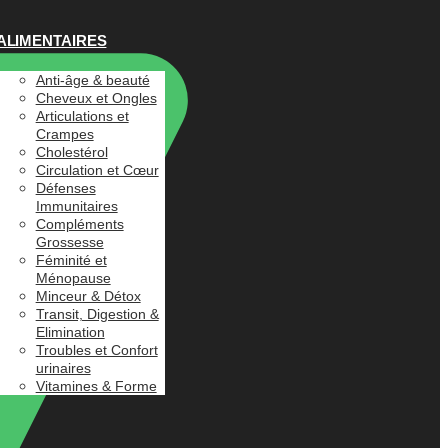
ALIMENTAIRES
Anti-âge & beauté
Cheveux et Ongles
Articulations et
Crampes
Cholestérol
Circulation et Cœur
Défenses
Immunitaires
Compléments
Grossesse
Féminité et
Ménopause
Minceur & Détox
Transit, Digestion &
Elimination
Troubles et Confort
urinaires
Vitamines & Forme