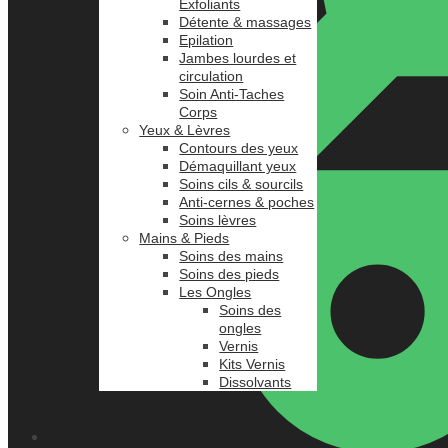
Exfoliants
Détente & massages
Epilation
Jambes lourdes et
circulation
Soin Anti-Taches
Corps
Yeux & Lèvres
Contours des yeux
Démaquillant yeux
Soins cils & sourcils
Anti-cernes & poches
Soins lèvres
Mains & Pieds
Soins des mains
Soins des pieds
Les Ongles
Soins des
ongles
Vernis
Kits Vernis
Dissolvants
0.00
د.م.