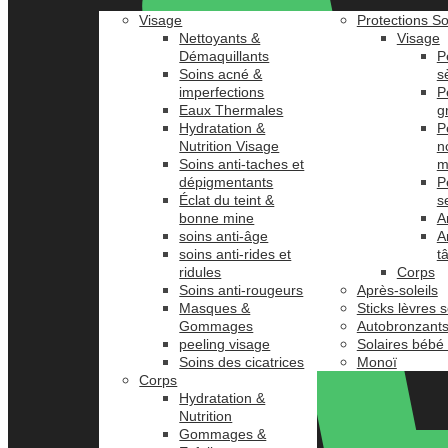
Visage
Protections So
Nettoyants &
Visage
Démaquillants
P
Soins acné &
s
imperfections
P
Eaux Thermales
g
Hydratation &
P
Nutrition Visage
n
Soins anti-taches et
m
dépigmentants
P
Éclat du teint &
s
bonne mine
A
soins anti-âge
A
soins anti-rides et
t
ridules
Corps
Soins anti-rougeurs
Après-soleils
Masques &
Sticks lèvres s
Gommages
Autobronzant
peeling visage
Solaires bébé
Soins des cicatrices
Monoï
Corps
Hydratation &
Nutrition
Gommages &