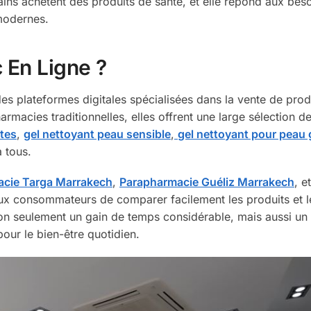
ins achètent des produits de santé, et elle répond aux bes
modernes.
 En Ligne ?
des plateformes digitales spécialisées dans la vente de prod
acies traditionnelles, elles offrent une large sélection de
tes
,
gel nettoyant peau sensible
,
gel nettoyant pour peau 
 tous.
cie Targa Marrakech
,
Parapharmacie Guéliz Marrakech
, et
ux consommateurs de comparer facilement les produits et le
on seulement un gain de temps considérable, mais aussi un
pour le bien-être quotidien.