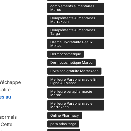
compléments alimentaires
Maroc
Compléments Alimentaires
Marrakech
Compléments Alimentaires
Targa
Crème Hydratante Peaux
Mixtes
Dermocosmétique
Dermocosmétique Maroc
Livraison gratuite Marrakech
Meilleure Parapharmacie En
 n’échappe
Ligne Au Maroc
alité
Meilleure parapharmacie
Maroc
es au
Meilleure Parapharmacie
Marrakech
Online Pharmacy
désormais
 Cette
para atlas targa