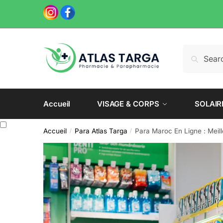
Skip
Skip
to
to
navigation
content
Recherche
Recherch
pour :
Accueil
VISAGE & CORPS
SOLAIR
Accueil
Para Atlas Targa
Para Maroc En Ligne : Mei
/
/