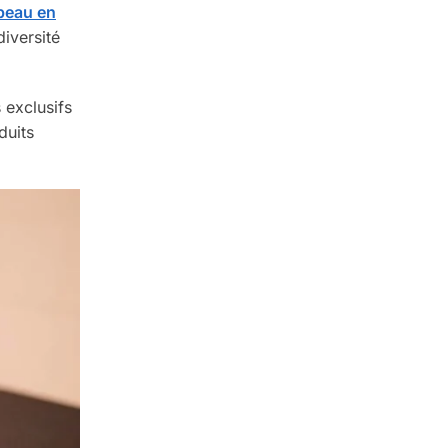
 peau en
iversité
 exclusifs
duits