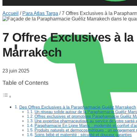
Accueil
/
Para Atlas Targa
/
7 Offres Exclusives à la Paraphar
7 Offres Exclusives à l
0
Marrakech
23 juin 2025
Table of Contents
Des Offres Exclusives à la Parapharmacie Guéliz Marrakech
Un réseau solide autour de la Parapharmacie Guéliz Mar
Offres exclusives et promotions Parapharmacie Guéliz M
Une expertise pharmaceutique au service de votre santé 
Parapharmacie En Ligne Maroc : modernité et confort d’a
Produits naturels et dermocosmétiques : un engagement 
Soins bébé et maternité : sécurité et douceur garanties