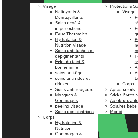
Visage
Protections So
Nettoyants &
Visage
Démaquillants
P
Soins acné &
s
imperfections
P
Eaux Thermales
g
Hydratation &
P
Nutrition Visage
n
Soins anti-taches et
m
dépigmentants
P
Éclat du teint &
s
bonne mine
A
soins anti-âge
A
soins anti-rides et
t
ridules
Corps
Soins anti-rougeurs
Après-soleils
Masques &
Sticks lèvres s
Gommages
Autobronzant
peeling visage
Solaires bébé
Soins des cicatrices
Monoï
Corps
Hydratation &
Nutrition
Gommages &