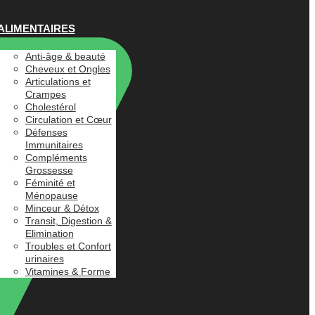
ALIMENTAIRES
Anti-âge & beauté
Cheveux et Ongles
Articulations et
Crampes
Cholestérol
Circulation et Cœur
Défenses
Immunitaires
Compléments
Grossesse
Féminité et
Ménopause
Minceur & Détox
Transit, Digestion &
Elimination
Troubles et Confort
urinaires
Vitamines & Forme