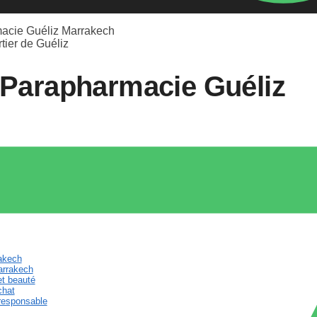
macie Guéliz Marrakech
a Parapharmacie Guéliz
rakech
arrakech
et beauté
chat
responsable