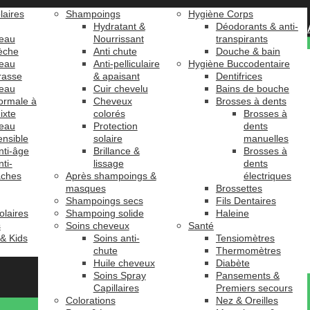
laires
Shampoings
Hygiène Corps
Hydratant &
Déodorants & anti-
eau
Nourrissant
transpirants
èche
Anti chute
Douche & bain
eau
Anti-pelliculaire
Hygiène Buccodentaire
rasse
& apaisant
Dentifrices
eau
Cuir chevelu
Bains de bouche
ormale à
Cheveux
Brosses à dents
ixte
colorés
Brosses à
eau
Protection
dents
ensible
solaire
manuelles
nti-âge
Brillance &
Brosses à
nti-
lissage
dents
âches
Après shampoings &
électriques
masques
Brossettes
Shampoings secs
Fils Dentaires
olaires
Shampoing solide
Haleine
s
Soins cheveux
Santé
 & Kids
Soins anti-
Tensiomètres
chute
Thermomètres
Huile cheveux
Diabète
Soins Spray
Pansements &
Capillaires
Premiers secours
Colorations
Nez & Oreilles