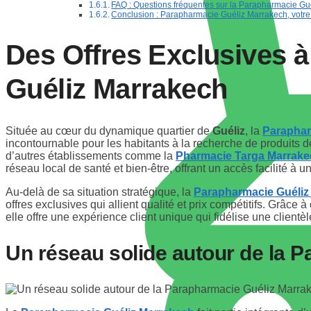
FAQ : Questions fréquentes sur la Parapharmacie Gu
Conclusion : Parapharmacie Guéliz Marrakech, votre 
Des Offres Exclusives à
Guéliz Marrakech
Située au cœur du dynamique quartier de
Guéliz
, la
Paraphar
incontournable pour les habitants à la recherche de produits d
d’autres établissements comme la
Pharmacie Targa Marrak
réseau local de santé et bien-être, offrant un accès facilité à
Au-delà de sa situation stratégique, la
Parapharmacie Guéliz
offres exclusives qui allient qualité et prix compétitifs. Grâce 
elle offre une expérience client unique qui fidélise une client
Un réseau solide autour de la
P