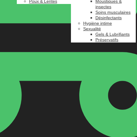
Poux & Lentes
Moustiques &
insectes
Soins musculaires
Désinfectants
Hygiène intime
Sexualité
Gels & Lubrifiants
Préservatifs