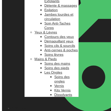
Exfoliants
Détente & massages
Epilation
Jambes lourdes et
circulation
Soin Anti-Taches
Corps
Yeux & Lèvres
Contours des yeux
Démaquillant yeux
Soins cils & sourcils
Anti-cernes & poches
Soins lèvres
Mains & Pieds
Soins des mains
Soins des pieds
Les Ongles
Soins des
ongles
Vernis
Kits Vernis
Dissolvants
0.00
د.م.