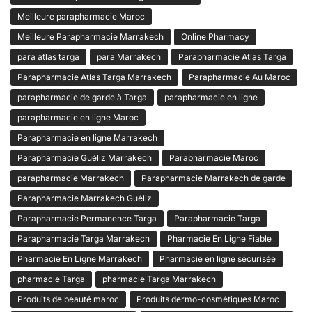
Meilleure parapharmacie Maroc
Meilleure Parapharmacie Marrakech
Online Pharmacy
para atlas targa
para Marrakech
Parapharmacie Atlas Targa
Parapharmacie Atlas Targa Marrakech
Parapharmacie Au Maroc
parapharmacie de garde à Targa
parapharmacie en ligne
parapharmacie en ligne Maroc
Parapharmacie en ligne Marrakech
Parapharmacie Guéliz Marrakech
Parapharmacie Maroc
parapharmacie Marrakech
Parapharmacie Marrakech de garde
Parapharmacie Marrakech Guéliz
Parapharmacie Permanence Targa
Parapharmacie Targa
Parapharmacie Targa Marrakech
Pharmacie En Ligne Fiable
Pharmacie En Ligne Marrakech
Pharmacie en ligne sécurisée
pharmacie Targa
pharmacie Targa Marrakech
Produits de beauté maroc
Produits dermo-cosmétiques Maroc