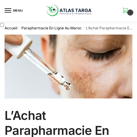
Skip
Skip
to
to
MENU
0
navigation
content
Accueil
Parapharmacie En Ligne Au Maroc
L’Achat Parapharmacie En Ligne Maroc 2026 : Le Guide Ultime
/
/
L’Achat
Parapharmacie En