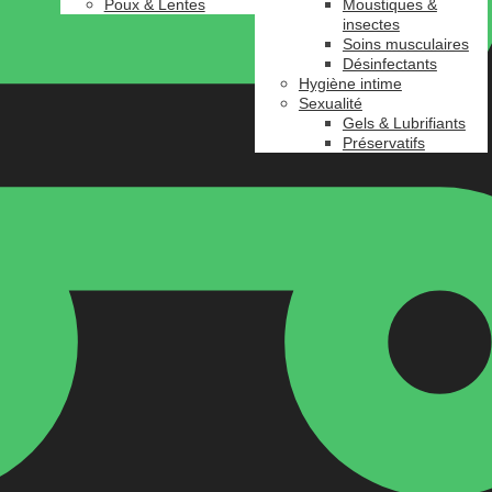
Poux & Lentes
Moustiques &
insectes
Soins musculaires
Désinfectants
Hygiène intime
Sexualité
Gels & Lubrifiants
Préservatifs