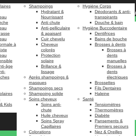
laires
Shampoings
Hygiène Corps
Hydratant &
Déodorants & anti-
eau
Nourrissant
transpirants
èche
Anti chute
Douche & bain
eau
Anti-pelliculaire
Hygiène Buccodentaire
rasse
& apaisant
Dentifrices
eau
Cuir chevelu
Bains de bouche
ormale à
Cheveux
Brosses à dents
ixte
colorés
Brosses à
eau
Protection
dents
ensible
solaire
manuelles
nti-âge
Brillance &
Brosses à
nti-
lissage
dents
âches
Après shampoings &
électriques
masques
Brossettes
Shampoings secs
Fils Dentaires
olaires
Shampoing solide
Haleine
s
Soins cheveux
Santé
 & Kids
Soins anti-
Tensiomètres
chute
Thermomètres
Huile cheveux
Diabète
Soins Spray
Pansements &
Capillaires
Premiers secours
Colorations
Nez & Oreilles