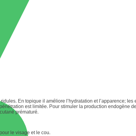
s ridules. En topique il améliore l’hydratation et l’apparence; le
 pénétration est limitée. Pour stimuler la production endogène 
t cutané prématuré.
 pour le visage et le cou.