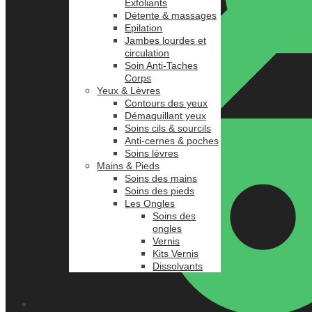
Exfoliants
Détente & massages
Epilation
Jambes lourdes et
circulation
Soin Anti-Taches
Corps
Yeux & Lèvres
Contours des yeux
Démaquillant yeux
Soins cils & sourcils
Anti-cernes & poches
Soins lèvres
Mains & Pieds
Soins des mains
Soins des pieds
Les Ongles
Soins des
ongles
Vernis
Kits Vernis
Dissolvants
0.00
د.م.