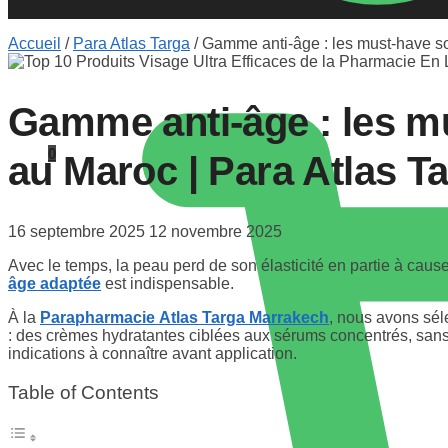
Accueil
/
Para Atlas Targa
/
Gamme anti-âge : les must-have so
Gamme anti-âge : les m
0
au Maroc | Para Atlas T
16 septembre 2025
12 novembre 2025
Avec le temps, la peau perd de son élasticité en partie à cause
âge adaptée
est indispensable.
À la
Parapharmacie Atlas Targa Marrakech
, nous avons sé
: des crèmes hydratantes ciblées aux sérums concentrés, sans ou
indications à connaître avant application.
Table of Contents