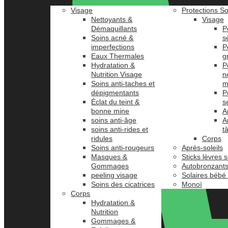
Visage
Protections So
Nettoyants &
Visage
Démaquillants
P
Soins acné &
s
imperfections
P
Eaux Thermales
g
Hydratation &
P
Nutrition Visage
n
Soins anti-taches et
m
dépigmentants
P
Éclat du teint &
s
bonne mine
A
soins anti-âge
A
soins anti-rides et
t
ridules
Corps
Soins anti-rougeurs
Après-soleils
Masques &
Sticks lèvres s
Gommages
Autobronzant
peeling visage
Solaires bébé
Soins des cicatrices
Monoï
Corps
Hydratation &
Nutrition
Gommages &