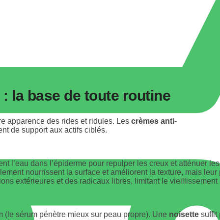
: la base de toute routine
ure apparence des rides et ridules. Les
crèmes anti-
ent de support aux actifs ciblés.
etient l’eau dans l’épiderme pour repulper les creux et atténuer le
ement nourrissent la surface et améliorent la texture, mais leur
ons extérieures et des radicaux libres, limitant le vieillissemen
érum (le sérum pénètre mieux sur peau propre). Une
noisette
suffit