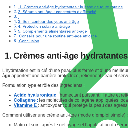
1. Crèmes anti-âge hydratantes : la base de toute routine
2. Sérums anti-âge : concentrés d’efficacité
.
3. Soin contour des yeux anti-âge
4. Protection solaire anti-âge
5. Compléments alimentaires anti-âge
Conseils pour une routine anti-âge efficace
Conclusion
1. Crèmes anti-âge hydratantes 
L’hydratation est la clé d’une peau plus ferme et d’une meille
âge
apportent une barrière protectrice, retiennent l’eau et serv
Formulation type et rôle des ingrédients :
Acide hyaluronique
: humectant puissant, il attire et r
Collagène
:
les molécules de collagène appliquées local
Vitamine E
: antioxydant qui protège la peau des agressi
Comment utiliser une crème anti-âge (mode d’emploi simple) :
Matin et soir : après le nettoyage et l’application du s