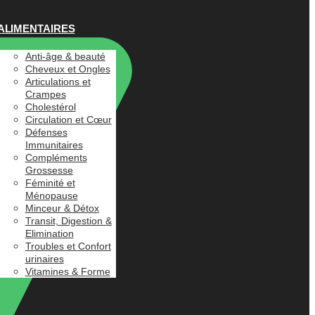
ALIMENTAIRES
Anti-âge & beauté
Cheveux et Ongles
Articulations et
Crampes
Cholestérol
Circulation et Cœur
Défenses
Immunitaires
Compléments
Grossesse
Féminité et
Ménopause
Minceur & Détox
Transit, Digestion &
Elimination
Troubles et Confort
urinaires
Vitamines & Forme