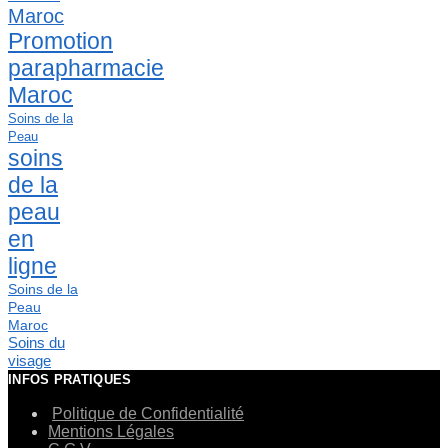
Maroc
Promotion
parapharmacie
Maroc
Soins de la
Peau
soins
de la
peau
en
ligne
Soins de la
Peau
Maroc
Soins du
visage
INFOS PRATIQUES
Politique de Confidentialité
Mentions Légales