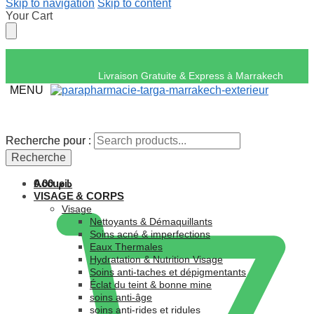
Skip to navigation
Skip to content
Your Cart
Livraison Gratuite & Express
MENU
Recherche pour :
Recherche pour :
Recherche
Recherche
Accueil
0.00
د.م.
VISAGE & CORPS
Visage
Nettoyants & Démaquillants
Soins acné & imperfections
Eaux Thermales
Hydratation & Nutrition Visage
Soins anti-taches et dépigmentants
Éclat du teint & bonne mine
soins anti-âge
soins anti-rides et ridules