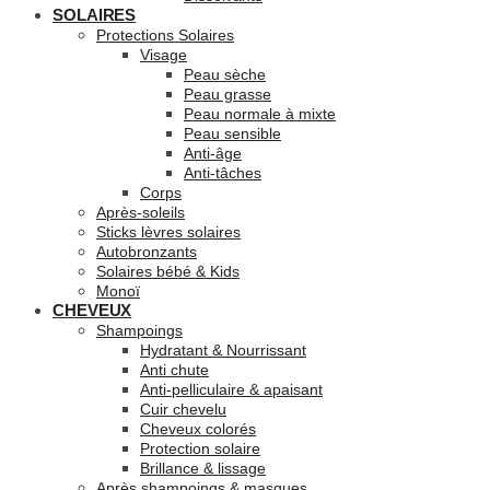
SOLAIRES
Protections Solaires
Visage
Peau sèche
Peau grasse
Peau normale à mixte
Peau sensible
Anti-âge
Anti-tâches
Corps
Après-soleils
Sticks lèvres solaires
Autobronzants
Solaires bébé & Kids
Monoï
CHEVEUX
Shampoings
Hydratant & Nourrissant
Anti chute
Anti-pelliculaire & apaisant
Cuir chevelu
Cheveux colorés
Protection solaire
Brillance & lissage
Après shampoings & masques