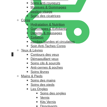
Soins anti-rougeurs
Masques & Gommages
peeling visage
Soins des cicatrices
Corps
Hydratation & Nutrition
Gommages & Exfoliants
Détente & massages
Epilation
Jambes lourdes et circulation
Soin Anti-Taches Corps
Yeux & Lèvres
0
Contours des yeux
Démaquillant yeux
Soins cils & sourcils
Anti-cernes & poches
Soins lèvres
Mains & Pieds
Soins des mains
Soins des pieds
Les Ongles
Soins des ongles
Vernis
Kits Vernis
Dissolvants