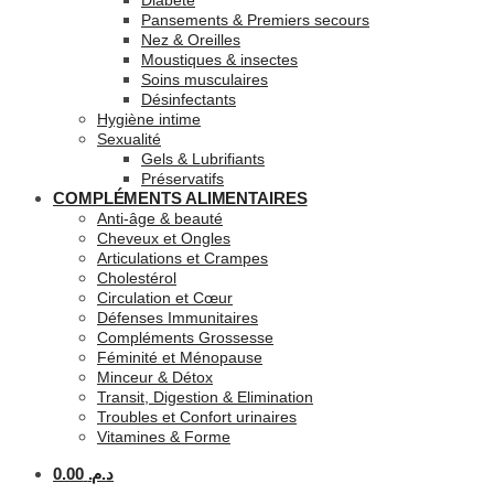
Diabète
Pansements & Premiers secours
Nez & Oreilles
Moustiques & insectes
Soins musculaires
Désinfectants
Hygiène intime
Sexualité
Gels & Lubrifiants
Préservatifs
COMPLÉMENTS ALIMENTAIRES
Anti-âge & beauté
Cheveux et Ongles
Articulations et Crampes
Cholestérol
Circulation et Cœur
Défenses Immunitaires
Compléments Grossesse
Féminité et Ménopause
Minceur & Détox
Transit, Digestion & Elimination
Troubles et Confort urinaires
Vitamines & Forme
0.00
د.م.