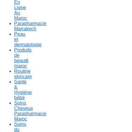
En
Ligne
Au
Maroc
Parapharmacie
Marrakech
Peau
et
dermatologie
Produits
de
beauté
maroc
Routine
skincare
Santé
&
Hygiène
bébé
Soins
Cheveux
Parapharmacie
Maroc
Soins
du