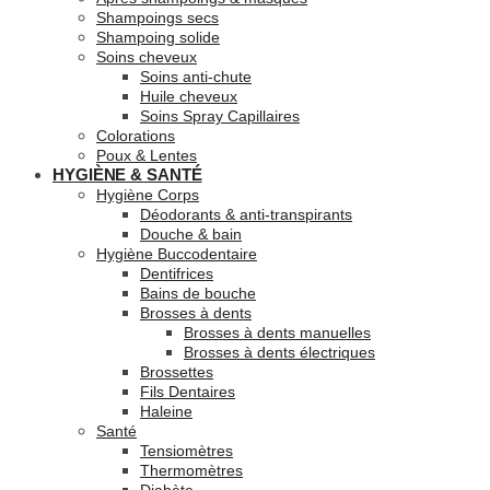
Shampoings secs
Shampoing solide
Soins cheveux
Soins anti-chute
Huile cheveux
Soins Spray Capillaires
Colorations
Poux & Lentes
HYGIÈNE & SANTÉ
Hygiène Corps
Déodorants & anti-transpirants
Douche & bain
Hygiène Buccodentaire
Dentifrices
Bains de bouche
Brosses à dents
Brosses à dents manuelles
Brosses à dents électriques
Brossettes
Fils Dentaires
Haleine
Santé
Tensiomètres
Thermomètres