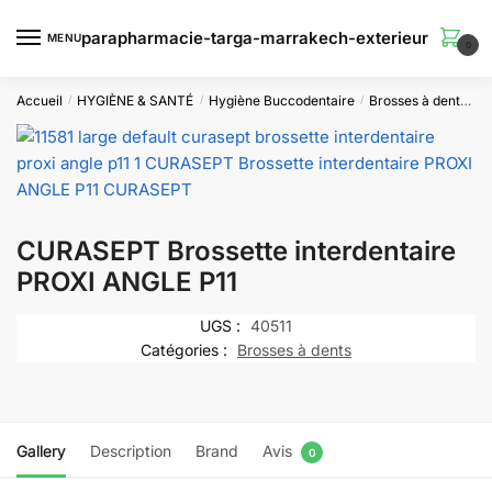
Skip
Skip
to
to
MENU
0
navigation
content
Accueil
HYGIÈNE & SANTÉ
Hygiène Buccodentaire
Brosses à dents
C
/
/
/
CURASEPT Brossette interdentaire
PROXI ANGLE P11
UGS :
40511
Catégories :
Brosses à dents
Gallery
Description
Brand
Avis
0