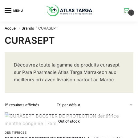
Skip
Skip
to
to
MENU
0
navigation
content
Accueil
Brands
CURASEPT
/
/
CURASEPT
Découvrez toute la gamme de produits curasept
sur Para Pharmacie Atlas Targa Marrakech aux
meilleurs prix avec livraison partout au Maroc.
15 résultats affichés
Out of stock
DENTIFRICES