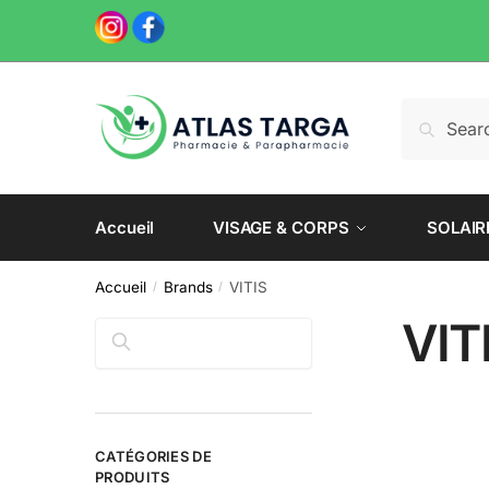
Skip
Skip
to
to
navigation
content
Recherche
Recherch
pour :
Accueil
VISAGE & CORPS
SOLAIR
Accueil
Brands
VITIS
/
/
VIT
Rechercher
CATÉGORIES DE
PRODUITS