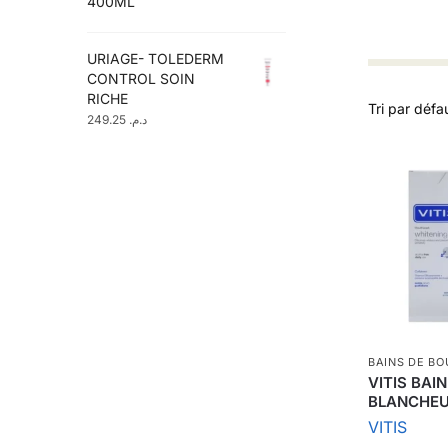
400ML
URIAGE- TOLEDERM
CONTROL SOIN
RICHE
249.25
د.م.
BAINS DE B
VITIS BAI
BLANCHEU
VITIS