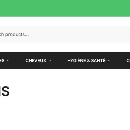
e
ES
CHEVEUX
HYGIÈNE & SANTÉ
C
IS