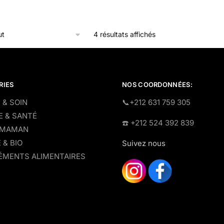
4 résultats affichés
RIES
NOS COORDONNÉES:
 & SOIN
​📞+212 631 759 305
E & SANTÉ
☎️​ +212 524 392 839
 MAMAN
 & BIO
Suivez nous
MENTS ALIMENTAIRES