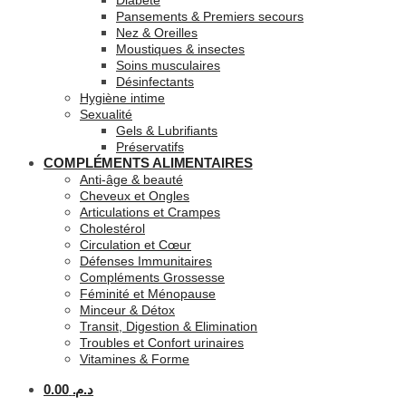
Diabète
Pansements & Premiers secours
Nez & Oreilles
Moustiques & insectes
Soins musculaires
Désinfectants
Hygiène intime
Sexualité
Gels & Lubrifiants
Préservatifs
COMPLÉMENTS ALIMENTAIRES
Anti-âge & beauté
Cheveux et Ongles
Articulations et Crampes
Cholestérol
Circulation et Cœur
Défenses Immunitaires
Compléments Grossesse
Féminité et Ménopause
Minceur & Détox
Transit, Digestion & Elimination
Troubles et Confort urinaires
Vitamines & Forme
0.00
د.م.