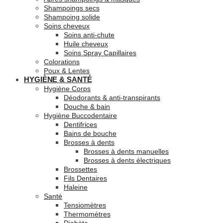
Shampoings secs
Shampoing solide
Soins cheveux
Soins anti-chute
Huile cheveux
Soins Spray Capillaires
Colorations
Poux & Lentes
HYGIÈNE & SANTÉ
Hygiène Corps
Déodorants & anti-transpirants
Douche & bain
Hygiène Buccodentaire
Dentifrices
Bains de bouche
Brosses à dents
Brosses à dents manuelles
Brosses à dents électriques
Brossettes
Fils Dentaires
Haleine
Santé
Tensiomètres
Thermomètres