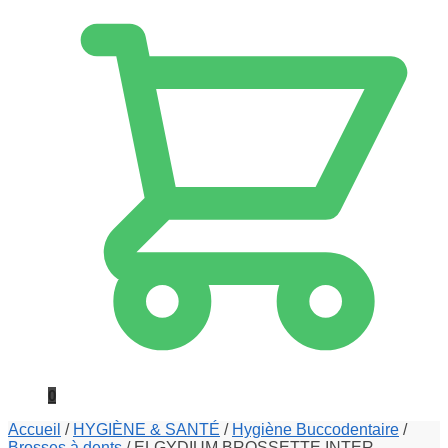
0
Accueil
/
HYGIÈNE & SANTÉ
/
Hygiène Buccodentaire
/
Brosses à dents
/
ELGYDIUM BROSSETTE INTER