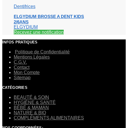
Dentifrices
ELGYDIUM BROSSE A DENT KIDS
2/6ANS
ELGYDIUM
Recevez une notification
INFOS PRATIQUES
Politique de Confidentialité
Mentions Légales
C.G.V.
Contact
Mon Compte
Sitemap
CATÉGORIES
BEAUTÉ & SOIN
HYGIÈNE & SANTÉ
BÉBÉ & MAMAN
NATURE & BIO
COMPLÉMENTS ALIMENTAIRES
NOS COORDONNÉES: