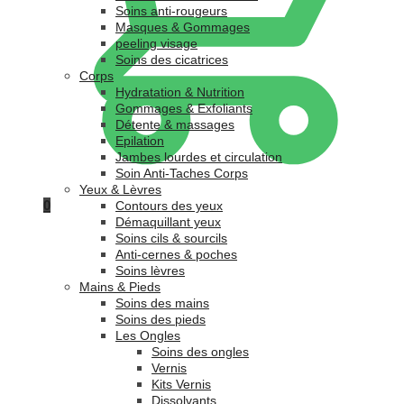
Soins anti-rougeurs
Masques & Gommages
peeling visage
Soins des cicatrices
Corps
Hydratation & Nutrition
Gommages & Exfoliants
Détente & massages
Epilation
Jambes lourdes et circulation
Soin Anti-Taches Corps
Yeux & Lèvres
0
Contours des yeux
Démaquillant yeux
Soins cils & sourcils
Anti-cernes & poches
Soins lèvres
Mains & Pieds
Soins des mains
Soins des pieds
Les Ongles
Soins des ongles
Vernis
Kits Vernis
Dissolvants