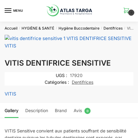
Skip
Skip
to
to
MENU
0
navigation
content
Accueil
HYGIÈNE & SANTÉ
Hygiène Buccodentaire
Dentifrices
VITIS DENTIFRICE SENSITIVE
/
/
/
/
VITIS DENTIFRICE SENSITIVE
UGS :
17920
Catégories :
Dentifrices
VITIS
Gallery
Description
Brand
Avis
0
VITIS Sensitive convient aux patients souffrant de sensibilité
dentaire puisque les tubules dentinaires sont exposés, par