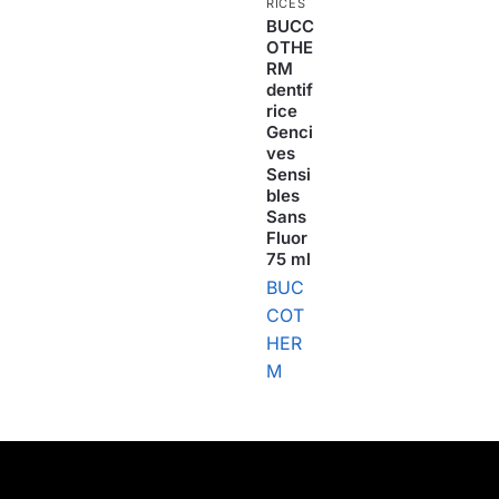
RICES
BUCC
OTHE
RM
dentif
rice
Genci
ves
Sensi
bles
Sans
Fluor
75 ml
BUC
COT
HER
M