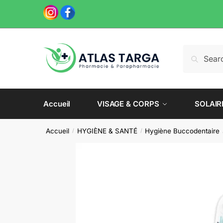
Skip
Skip
to
to
navigation
content
Recherche
Recherch
pour :
Accueil
VISAGE & CORPS
SOLAIR
Accueil
HYGIÈNE & SANTÉ
Hygiène Buccodentaire
/
/