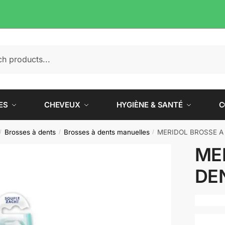
e
ES
CHEVEUX
HYGIÈNE & SANTÉ
C
Brosses à dents
Brosses à dents manuelles
MERIDOL BROSSE A
/
/
/
ME
DE