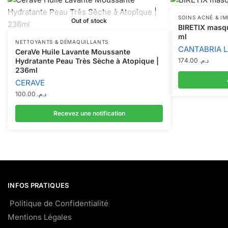
SOINS ACNÉ & I
Out of stock
BIRETIX masqu
ml
NETTOYANTS & DÉMAQUILLANTS
CANTABRIA 
CeraVe Huile Lavante Moussante
Hydratante Peau Très Sèche à Atopique |
174.00
د.م.
236ml
CERAVE
100.00
د.م.
Recevez une notification
INFOS PRATIQUES
Politique de Confidentialité
Mentions Légales