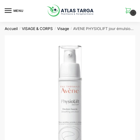
Skip
Skip
to
to
MENU
0
navigation
content
Accueil
VISAGE & CORPS
Visage
AVENE PHYSIOLIFT jour émulsion lissante | 30 ml
/
/
/