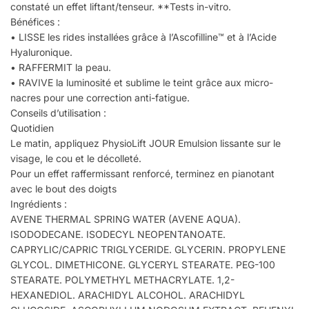
constaté un effet liftant/tenseur. **Tests in-vitro.
Bénéfices :
• LISSE les rides installées grâce à l’Ascofilline™ et à l’Acide
Hyaluronique.
• RAFFERMIT la peau.
• RAVIVE la luminosité et sublime le teint grâce aux micro-
nacres pour une correction anti-fatigue.
Conseils d’utilisation :
Quotidien
Le matin, appliquez PhysioLift JOUR Emulsion lissante sur le
visage, le cou et le décolleté.
Pour un effet raffermissant renforcé, terminez en pianotant
avec le bout des doigts
Ingrédients :
AVENE THERMAL SPRING WATER (AVENE AQUA).
ISODODECANE. ISODECYL NEOPENTANOATE.
CAPRYLIC/CAPRIC TRIGLYCERIDE. GLYCERIN. PROPYLENE
GLYCOL. DIMETHICONE. GLYCERYL STEARATE. PEG-100
STEARATE. POLYMETHYL METHACRYLATE. 1,2-
HEXANEDIOL. ARACHIDYL ALCOHOL. ARACHIDYL