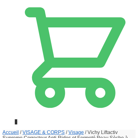
0
Accueil
/
VISAGE & CORPS
/
Visage
/
Vichy Liftactiv
Supreme Correcteur Anti-Rides et Fermeté Peau Sèche à