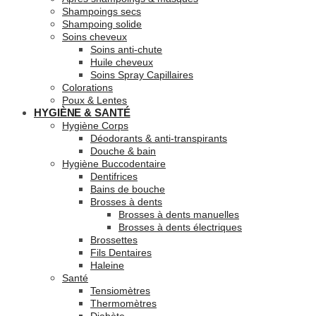
Shampoings secs
Shampoing solide
Soins cheveux
Soins anti-chute
Huile cheveux
Soins Spray Capillaires
Colorations
Poux & Lentes
HYGIÈNE & SANTÉ
Hygiène Corps
Déodorants & anti-transpirants
Douche & bain
Hygiène Buccodentaire
Dentifrices
Bains de bouche
Brosses à dents
Brosses à dents manuelles
Brosses à dents électriques
Brossettes
Fils Dentaires
Haleine
Santé
Tensiomètres
Thermomètres