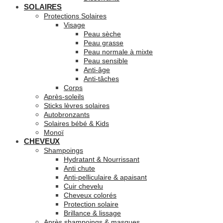
SOLAIRES
Protections Solaires
Visage
Peau sèche
Peau grasse
Peau normale à mixte
Peau sensible
Anti-âge
Anti-tâches
Corps
Après-soleils
Sticks lèvres solaires
Autobronzants
Solaires bébé & Kids
Monoï
CHEVEUX
Shampoings
Hydratant & Nourrissant
Anti chute
Anti-pelliculaire & apaisant
Cuir chevelu
Cheveux colorés
Protection solaire
Brillance & lissage
Après shampoings & masques