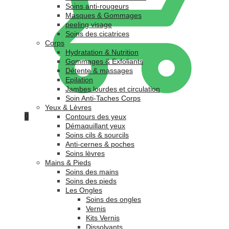
Soins anti-rougeurs
Masques & Gommages
peeling visage
Soins des cicatrices
Corps
Hydratation & Nutrition
Gommages & Exfoliants
Détente & massages
Epilation
Jambes lourdes et circulation
Soin Anti-Taches Corps
Yeux & Lèvres
0
Contours des yeux
Démaquillant yeux
Soins cils & sourcils
Anti-cernes & poches
Soins lèvres
Mains & Pieds
Soins des mains
Soins des pieds
Les Ongles
Soins des ongles
Vernis
Kits Vernis
Dissolvants