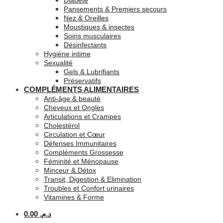
Diabète
Pansements & Premiers secours
Nez & Oreilles
Moustiques & insectes
Soins musculaires
Désinfectants
Hygiène intime
Sexualité
Gels & Lubrifiants
Préservatifs
COMPLÉMENTS ALIMENTAIRES
Anti-âge & beauté
Cheveux et Ongles
Articulations et Crampes
Cholestérol
Circulation et Cœur
Défenses Immunitaires
Compléments Grossesse
Féminité et Ménopause
Minceur & Détox
Transit, Digestion & Elimination
Troubles et Confort urinaires
Vitamines & Forme
0.00
د.م.