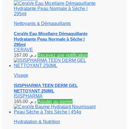
Nettoyants & Démaquillants
CeraVe Eau Micellaire Démaquillante
Hydratante Peau Normale à Sèche |
295ml
CERAVE
167.00
د.م.
Recevez une notification
Visage
ISISPHARMA TEEN DERM GEL
NETTOYANT 250ML
ISISPHARMA
165.00
د.م.
Ajouter au panier
Hydratation & Nutrition