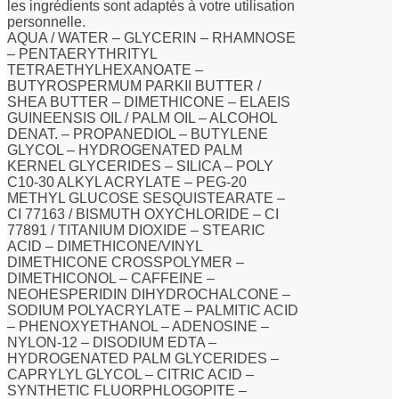
les ingrédients sont adaptés à votre utilisation
personnelle.
AQUA / WATER – GLYCERIN – RHAMNOSE
– PENTAERYTHRITYL
TETRAETHYLHEXANOATE –
BUTYROSPERMUM PARKII BUTTER /
SHEA BUTTER – DIMETHICONE – ELAEIS
GUINEENSIS OIL / PALM OIL – ALCOHOL
DENAT. – PROPANEDIOL – BUTYLENE
GLYCOL – HYDROGENATED PALM
KERNEL GLYCERIDES – SILICA – POLY
C10-30 ALKYL ACRYLATE – PEG-20
METHYL GLUCOSE SESQUISTEARATE –
CI 77163 / BISMUTH OXYCHLORIDE – CI
77891 / TITANIUM DIOXIDE – STEARIC
ACID – DIMETHICONE/VINYL
DIMETHICONE CROSSPOLYMER –
DIMETHICONOL – CAFFEINE –
NEOHESPERIDIN DIHYDROCHALCONE –
SODIUM POLYACRYLATE – PALMITIC ACID
– PHENOXYETHANOL – ADENOSINE –
NYLON-12 – DISODIUM EDTA –
HYDROGENATED PALM GLYCERIDES –
CAPRYLYL GLYCOL – CITRIC ACID –
SYNTHETIC FLUORPHLOGOPITE –