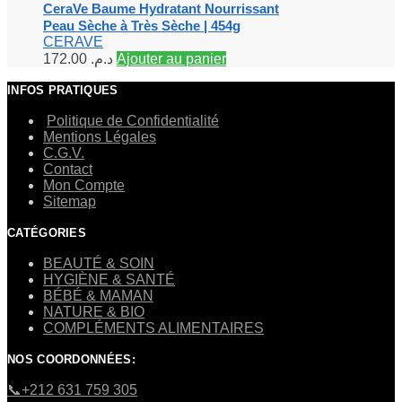
CeraVe Baume Hydratant Nourrissant
Peau Sèche à Très Sèche | 454g
CERAVE
172.00
د.م.
Ajouter au panier
INFOS PRATIQUES
Politique de Confidentialité
Mentions Légales
C.G.V.
Contact
Mon Compte
Sitemap
CATÉGORIES
BEAUTÉ & SOIN
HYGIÈNE & SANTÉ
BÉBÉ & MAMAN
NATURE & BIO
COMPLÉMENTS ALIMENTAIRES
NOS COORDONNÉES:
​📞+212 631 759 305