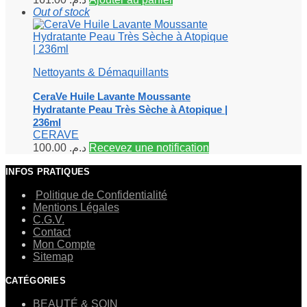
Out of stock
Nettoyants & Démaquillants
CeraVe Huile Lavante Moussante
Hydratante Peau Très Sèche à Atopique |
236ml
CERAVE
100.00
د.م.
Recevez une notification
INFOS PRATIQUES
Politique de Confidentialité
Mentions Légales
C.G.V.
Contact
Mon Compte
Sitemap
CATÉGORIES
BEAUTÉ & SOIN