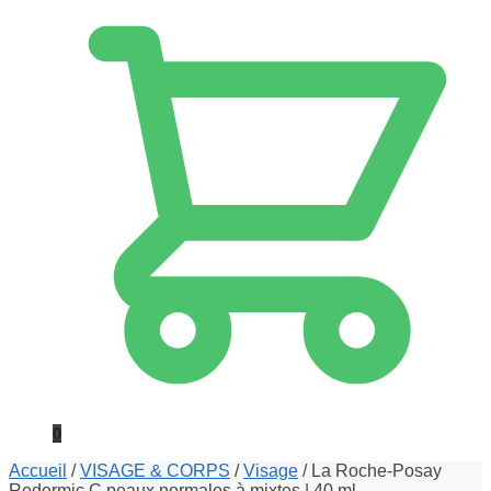
0
Accueil
/
VISAGE & CORPS
/
Visage
/
La Roche-Posay
Redermic C peaux normales à mixtes | 40 ml