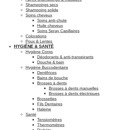
Shampoings secs
Shampoing solide
Soins cheveux
Soins anti-chute
Huile cheveux
Soins Spray Capillaires
Colorations
Poux & Lentes
HYGIÈNE & SANTÉ
Hygiène Corps
Déodorants & anti-transpirants
Douche & bain
Hygiène Buccodentaire
Dentifrices
Bains de bouche
Brosses à dents
Brosses à dents manuelles
Brosses à dents électriques
Brossettes
Fils Dentaires
Haleine
Santé
Tensiomètres
Thermomètres