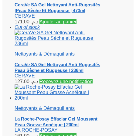
CeraVe SA Gel Nettoyant Anti-Rugosités
|Peau Sèche Et Rugueuse | 473ml
CERAVE
171.00
د.م.
Ajouter au panier
Out of stock
Nettoyants & Démaquillants
CeraVe SA Gel Nettoyant Anti-Rugosités
Peau Sèche et Rugueuse | 236ml
CERAVE
127.00
د.م.
Recevez une notification
Nettoyants & Démaquillants
La Roche-Posay Effaclar Gel Moussant
Peau Grasse Acnéique | 200ml
LA ROCHE-POSAY
161.00
د.م.
Ajouter au panier