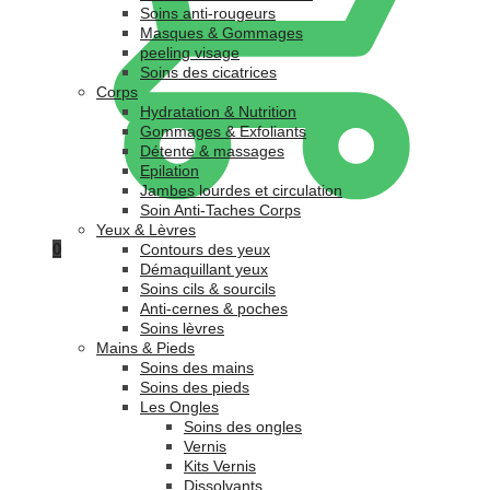
Soins anti-rougeurs
Masques & Gommages
peeling visage
Soins des cicatrices
Corps
Hydratation & Nutrition
Gommages & Exfoliants
Détente & massages
Epilation
Jambes lourdes et circulation
Soin Anti-Taches Corps
Yeux & Lèvres
0
Contours des yeux
Démaquillant yeux
Soins cils & sourcils
Anti-cernes & poches
Soins lèvres
Mains & Pieds
Soins des mains
Soins des pieds
Les Ongles
Soins des ongles
Vernis
Kits Vernis
Dissolvants