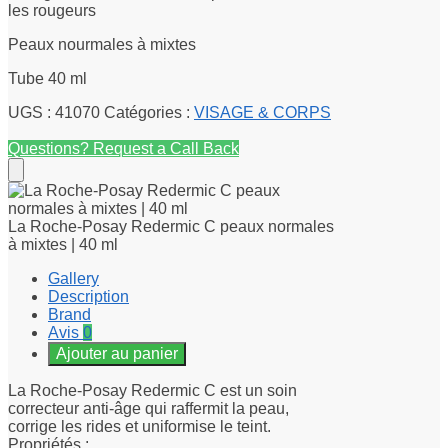
les rougeurs
Peaux nourmales à mixtes
Tube 40 ml
UGS :
41070
Catégories :
VISAGE & CORPS
Questions? Request a Call Back
La Roche-Posay Redermic C peaux normales
à mixtes | 40 ml
Gallery
Description
Brand
Avis
0
Ajouter au panier
La Roche-Posay Redermic C est un soin
correcteur anti-âge qui raffermit la peau,
corrige les rides et uniformise le teint.
Propriétés :