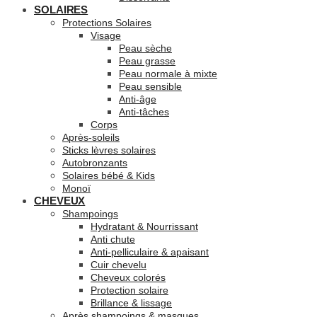
SOLAIRES
Protections Solaires
Visage
Peau sèche
Peau grasse
Peau normale à mixte
Peau sensible
Anti-âge
Anti-tâches
Corps
Après-soleils
Sticks lèvres solaires
Autobronzants
Solaires bébé & Kids
Monoï
CHEVEUX
Shampoings
Hydratant & Nourrissant
Anti chute
Anti-pelliculaire & apaisant
Cuir chevelu
Cheveux colorés
Protection solaire
Brillance & lissage
Après shampoings & masques