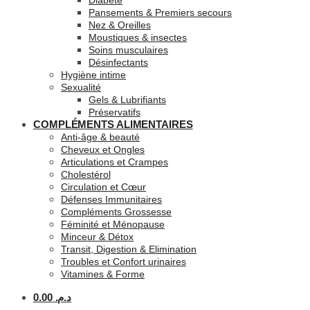
Diabète
Pansements & Premiers secours
Nez & Oreilles
Moustiques & insectes
Soins musculaires
Désinfectants
Hygiène intime
Sexualité
Gels & Lubrifiants
Préservatifs
COMPLÉMENTS ALIMENTAIRES
Anti-âge & beauté
Cheveux et Ongles
Articulations et Crampes
Cholestérol
Circulation et Cœur
Défenses Immunitaires
Compléments Grossesse
Féminité et Ménopause
Minceur & Détox
Transit, Digestion & Elimination
Troubles et Confort urinaires
Vitamines & Forme
0.00
د.م.