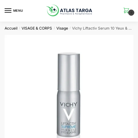
Skip
Skip
to
to
MENU
0
navigation
content
Accueil
VISAGE & CORPS
Visage
Vichy Liftactiv Serum 10 Yeux & Cils Tous Types de Peaux | 15ml
/
/
/