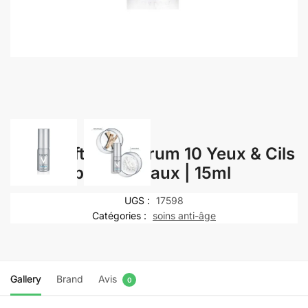
Vichy Liftactiv Serum 10 Yeux & Cils
Tous Types de Peaux | 15ml
UGS :
17598
Catégories :
soins anti-âge
Gallery
Brand
Avis
0