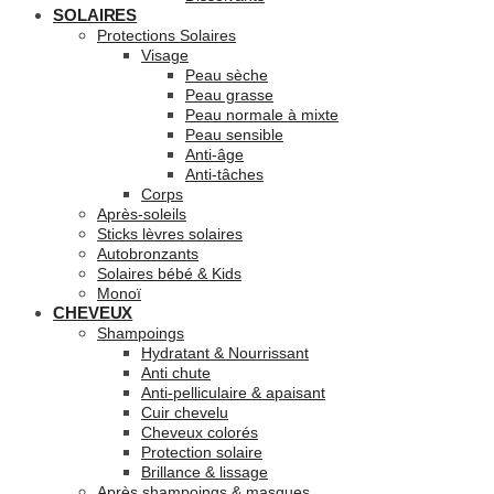
SOLAIRES
Protections Solaires
Visage
Peau sèche
Peau grasse
Peau normale à mixte
Peau sensible
Anti-âge
Anti-tâches
Corps
Après-soleils
Sticks lèvres solaires
Autobronzants
Solaires bébé & Kids
Monoï
CHEVEUX
Shampoings
Hydratant & Nourrissant
Anti chute
Anti-pelliculaire & apaisant
Cuir chevelu
Cheveux colorés
Protection solaire
Brillance & lissage
Après shampoings & masques