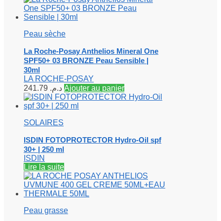
Peau sèche
La Roche-Posay Anthelios Mineral One
SPF50+ 03 BRONZE Peau Sensible |
30ml
LA ROCHE-POSAY
241.79
د.م.
Ajouter au panier
SOLAIRES
ISDIN FOTOPROTECTOR Hydro-Oil spf
30+ | 250 ml
ISDIN
Lire la suite
Peau grasse