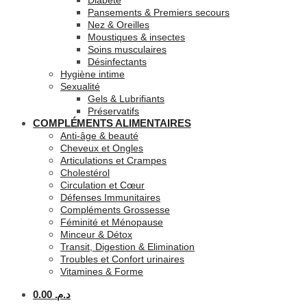
Diabète
Pansements & Premiers secours
Nez & Oreilles
Moustiques & insectes
Soins musculaires
Désinfectants
Hygiène intime
Sexualité
Gels & Lubrifiants
Préservatifs
COMPLÉMENTS ALIMENTAIRES
Anti-âge & beauté
Cheveux et Ongles
Articulations et Crampes
Cholestérol
Circulation et Cœur
Défenses Immunitaires
Compléments Grossesse
Féminité et Ménopause
Minceur & Détox
Transit, Digestion & Elimination
Troubles et Confort urinaires
Vitamines & Forme
0.00
د.م.