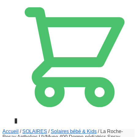
0
Accueil
/
SOLAIRES
/
Solaires bébé & Kids
/
La Roche-
Posay Anthelios UVMune 400 Dermo-pédiatrics Spray