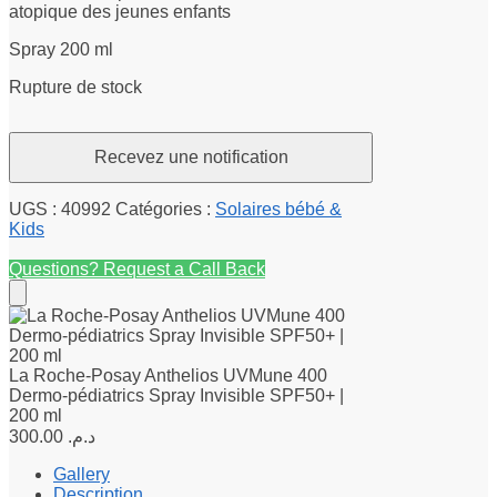
atopique des jeunes enfants
Spray 200 ml
Rupture de stock
UGS :
40992
Catégories :
Solaires bébé &
Kids
Questions? Request a Call Back
La Roche-Posay Anthelios UVMune 400
Dermo-pédiatrics Spray Invisible SPF50+ |
200 ml
300.00
د.م.
Gallery
Description