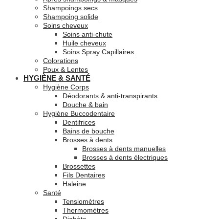
Shampoings secs
Shampoing solide
Soins cheveux
Soins anti-chute
Huile cheveux
Soins Spray Capillaires
Colorations
Poux & Lentes
HYGIÈNE & SANTÉ
Hygiène Corps
Déodorants & anti-transpirants
Douche & bain
Hygiène Buccodentaire
Dentifrices
Bains de bouche
Brosses à dents
Brosses à dents manuelles
Brosses à dents électriques
Brossettes
Fils Dentaires
Haleine
Santé
Tensiomètres
Thermomètres