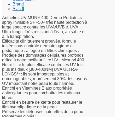
Brand
Avis
0
Anthelios UV MUNE 400 Dermo-Pediatrics
spray invisible SPF50+ très haute protection à
large spectre contre les UVA/UVB & UVA
Ultra-longs. Très résistant à l’eau, au sable et
à la transpiration.
Efficacité cliniquement prouvée, formule
testée sous contrôle dermatologique et
pédiatrique : allégée en filtres chimiques :
Protège des dommages cellulaires profonds
grâce à notre meilleur filtre UV : Mexoryl 400.
Notre filtre le plus efficace contre les UV les
plus insidieux [380-400NM] UVA ULTRA-
LONGS** : Ils sont imperceptibles et
dommageables, représentent 30% des rayons
UV impactant notre peau toute l’année.
Enrichi en Vitamines E aux propriétés
antioxydantes pour combattre les radicaux
libres;
Enrichi en beurre de karité pour restaurer le
film hydrolipidique de la peau.
Préserve les défenses naturelles de la peau.
Problèmes ciblés :