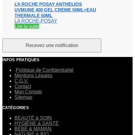
LA ROCHE POSAY ANTHELIOS
UVMUNE 400 GEL CREME 50ML+EAU
THERMALE 50ML
LA ROCHE-POSAY
Lire la suite
INFOS PRATIQUES
Politique de Confidentialité
Mentions Légales
C.G.V.
Contact
Mon Compte
Sitemap
CATÉGORIES
BEAUTÉ & SOIN
HYGIÈNE & SANTÉ
BÉBÉ & MAMAN
NATURE & BIO