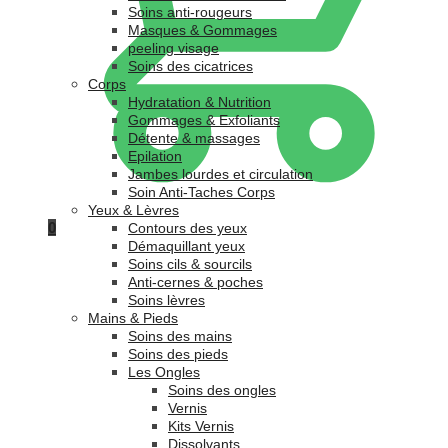
Soins anti-rougeurs
Masques & Gommages
peeling visage
Soins des cicatrices
Corps
Hydratation & Nutrition
Gommages & Exfoliants
Détente & massages
Epilation
Jambes lourdes et circulation
Soin Anti-Taches Corps
Yeux & Lèvres
0
Contours des yeux
Démaquillant yeux
Soins cils & sourcils
Anti-cernes & poches
Soins lèvres
Mains & Pieds
Soins des mains
Soins des pieds
Les Ongles
Soins des ongles
Vernis
Kits Vernis
Dissolvants