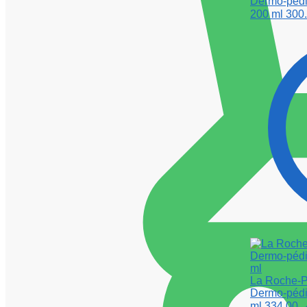
Dermo-pédia
200 ml
La Roche-P
Dermo-pédia
ml
334.00
م