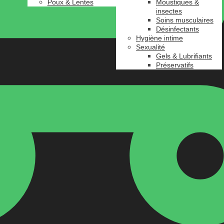
Poux & Lentes
Moustiques &
insectes
Soins musculaires
Désinfectants
Hygiène intime
Sexualité
Gels & Lubrifiants
Préservatifs