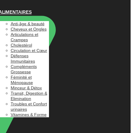
ALIMENTAIRES
Anti-âge & beauté
Cheveux et Ongles
Articulations et
Crampes
Cholestérol
Circulation et Cœur
Défenses
Immunitaires
Compléments
Grossesse
Féminité et
Ménopause
Minceur & Détox
Transit, Digestion &
Elimination
Troubles et Confort
urinaires
Vitamines & Forme