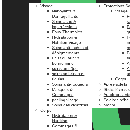
Visage
Protections So
Nettoyants &
Visage
Démaquillants
P
Soins acné &
s
imperfections
P
Eaux Thermales
g
Hydratation &
P
Nutrition Visage
n
Soins anti-taches et
m
dépigmentants
P
Éclat du teint &
s
bonne mine
A
soins anti-âge
A
soins anti-rides et
t
ridules
Corps
Soins anti-rougeurs
Après-soleils
Masques &
Sticks lèvres s
Gommages
Autobronzant
peeling visage
Solaires bébé
Soins des cicatrices
Monoï
Corps
Hydratation &
Nutrition
Gommages &