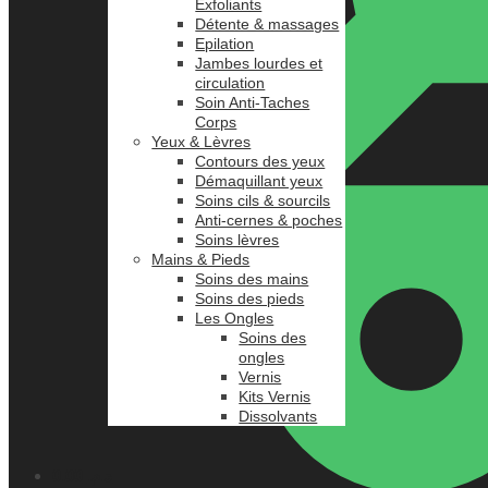
Exfoliants
Détente & massages
Epilation
Jambes lourdes et
circulation
Soin Anti-Taches
Corps
Yeux & Lèvres
Contours des yeux
Démaquillant yeux
Soins cils & sourcils
Anti-cernes & poches
Soins lèvres
Mains & Pieds
Soins des mains
Soins des pieds
Les Ongles
Soins des
ongles
Vernis
Kits Vernis
Dissolvants
0.00
د.م.