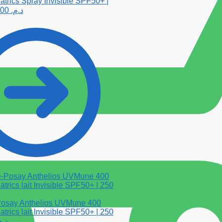
trics Spray Invisible SPF50+ |
300.00
د.م.
osay Anthelios UVMune 400
trics lait Invisible SPF50+ | 250
د..