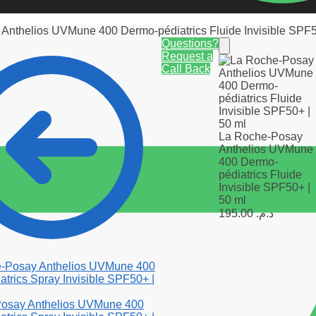
Anthelios UVMune 400 Dermo-pédiatrics Fluide Invisible SPF5
Questions?
Request a
Call Back
La Roche-Posay
Anthelios UVMune
400 Dermo-
pédiatrics Fluide
Invisible SPF50+ |
50 ml
195.00
د.م.
osay Anthelios UVMune 400