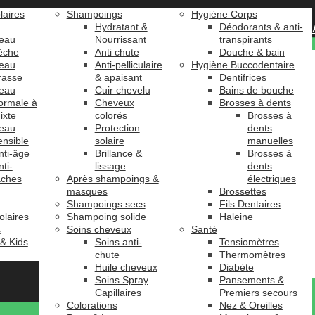
laires
Shampoings
Hygiène Corps
Hydratant &
Déodorants & anti-
eau
Nourrissant
transpirants
èche
Anti chute
Douche & bain
eau
Anti-pelliculaire
Hygiène Buccodentaire
rasse
& apaisant
Dentifrices
eau
Cuir chevelu
Bains de bouche
ormale à
Cheveux
Brosses à dents
ixte
colorés
Brosses à
eau
Protection
dents
ensible
solaire
manuelles
nti-âge
Brillance &
Brosses à
nti-
lissage
dents
âches
Après shampoings &
électriques
masques
Brossettes
Shampoings secs
Fils Dentaires
olaires
Shampoing solide
Haleine
s
Soins cheveux
Santé
 & Kids
Soins anti-
Tensiomètres
chute
Thermomètres
Huile cheveux
Diabète
Soins Spray
Pansements &
Capillaires
Premiers secours
Colorations
Nez & Oreilles