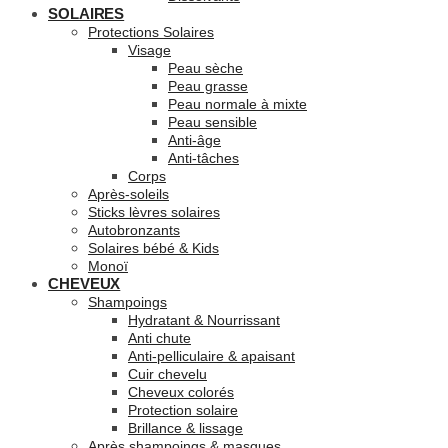
SOLAIRES
Protections Solaires
Visage
Peau sèche
Peau grasse
Peau normale à mixte
Peau sensible
Anti-âge
Anti-tâches
Corps
Après-soleils
Sticks lèvres solaires
Autobronzants
Solaires bébé & Kids
Monoï
CHEVEUX
Shampoings
Hydratant & Nourrissant
Anti chute
Anti-pelliculaire & apaisant
Cuir chevelu
Cheveux colorés
Protection solaire
Brillance & lissage
Après shampoings & masques