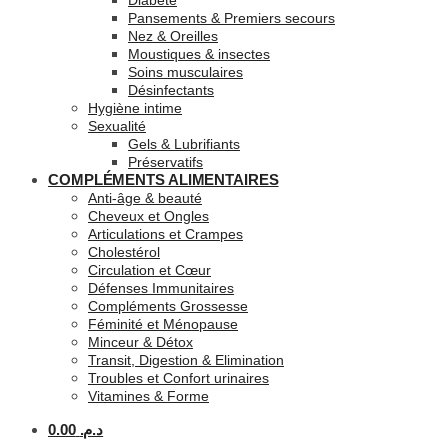
Diabète
Pansements & Premiers secours
Nez & Oreilles
Moustiques & insectes
Soins musculaires
Désinfectants
Hygiène intime
Sexualité
Gels & Lubrifiants
Préservatifs
COMPLÉMENTS ALIMENTAIRES
Anti-âge & beauté
Cheveux et Ongles
Articulations et Crampes
Cholestérol
Circulation et Cœur
Défenses Immunitaires
Compléments Grossesse
Féminité et Ménopause
Minceur & Détox
Transit, Digestion & Elimination
Troubles et Confort urinaires
Vitamines & Forme
0.00
د.م.