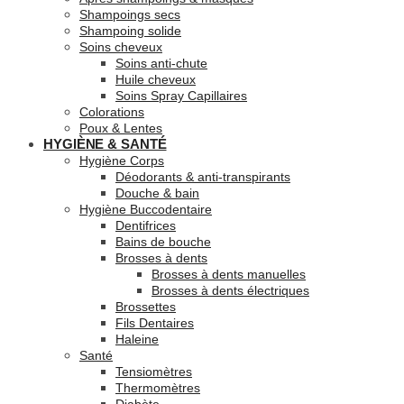
Shampoings secs
Shampoing solide
Soins cheveux
Soins anti-chute
Huile cheveux
Soins Spray Capillaires
Colorations
Poux & Lentes
HYGIÈNE & SANTÉ
Hygiène Corps
Déodorants & anti-transpirants
Douche & bain
Hygiène Buccodentaire
Dentifrices
Bains de bouche
Brosses à dents
Brosses à dents manuelles
Brosses à dents électriques
Brossettes
Fils Dentaires
Haleine
Santé
Tensiomètres
Thermomètres