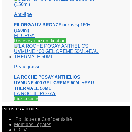
Anti-âge
FILORGA UV-BRONZE corps spf 50+
(150ml)
FILORGA
Recevez une notification
Peau grasse
LA ROCHE POSAY ANTHELIOS
UVMUNE 400 GEL CREME 50ML+EAU
THERMALE 50ML
LA ROCHE-POSAY
Lire la suite
INFOS PRATIQUES
Politique de Confidentialité
Mentions Légales
C.G.V.