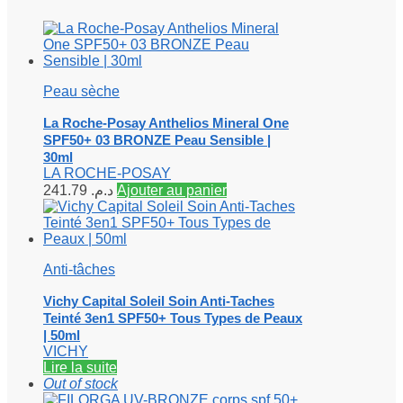
Peau sèche
La Roche-Posay Anthelios Mineral One
SPF50+ 03 BRONZE Peau Sensible |
30ml
LA ROCHE-POSAY
241.79
د.م.
Ajouter au panier
Anti-tâches
Vichy Capital Soleil Soin Anti-Taches
Teinté 3en1 SPF50+ Tous Types de Peaux
| 50ml
VICHY
Lire la suite
Out of stock