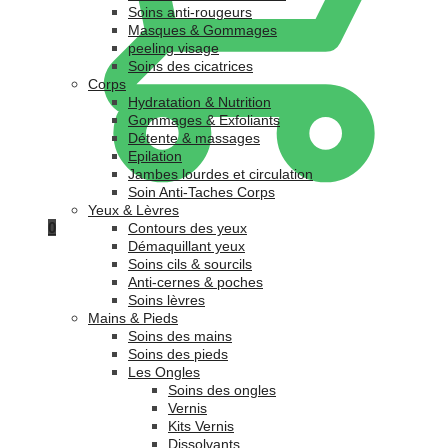
Soins anti-rougeurs
Masques & Gommages
peeling visage
Soins des cicatrices
Corps
Hydratation & Nutrition
Gommages & Exfoliants
Détente & massages
Epilation
Jambes lourdes et circulation
Soin Anti-Taches Corps
Yeux & Lèvres
0
Contours des yeux
Démaquillant yeux
Soins cils & sourcils
Anti-cernes & poches
Soins lèvres
Mains & Pieds
Soins des mains
Soins des pieds
Les Ongles
Soins des ongles
Vernis
Kits Vernis
Dissolvants