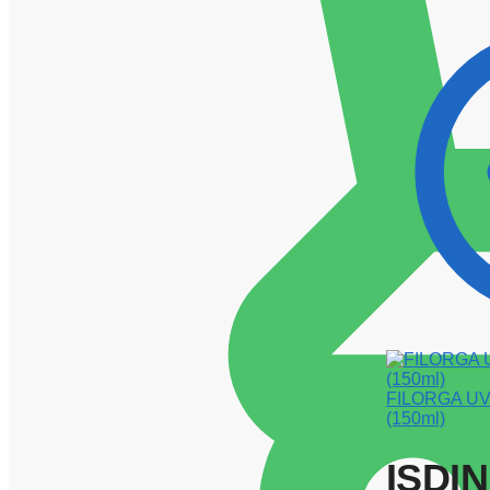
FILORGA UV-
(150ml)
ISDIN