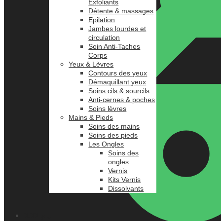
Exfoliants
Détente & massages
Epilation
Jambes lourdes et
circulation
Soin Anti-Taches
Corps
Yeux & Lèvres
Contours des yeux
Démaquillant yeux
Soins cils & sourcils
Anti-cernes & poches
Soins lèvres
Mains & Pieds
Soins des mains
Soins des pieds
Les Ongles
Soins des
ongles
Vernis
Kits Vernis
Dissolvants
0.00
د.م.