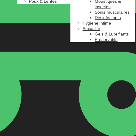
Poux & Lentes
Moustiques &
insectes
Soins musculaires
Désinfectants
Hygiène intime
Sexualité
Gels & Lubrifiants
Préservatifs