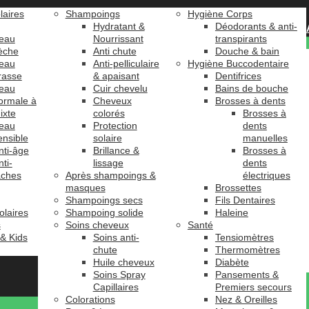
laires
Shampoings
Hygiène Corps
Hydratant &
Déodorants & anti-
eau
Nourrissant
transpirants
èche
Anti chute
Douche & bain
eau
Anti-pelliculaire
Hygiène Buccodentaire
rasse
& apaisant
Dentifrices
eau
Cuir chevelu
Bains de bouche
ormale à
Cheveux
Brosses à dents
ixte
colorés
Brosses à
eau
Protection
dents
ensible
solaire
manuelles
nti-âge
Brillance &
Brosses à
nti-
lissage
dents
âches
Après shampoings &
électriques
masques
Brossettes
Shampoings secs
Fils Dentaires
olaires
Shampoing solide
Haleine
s
Soins cheveux
Santé
 & Kids
Soins anti-
Tensiomètres
chute
Thermomètres
Huile cheveux
Diabète
Soins Spray
Pansements &
Capillaires
Premiers secours
Colorations
Nez & Oreilles