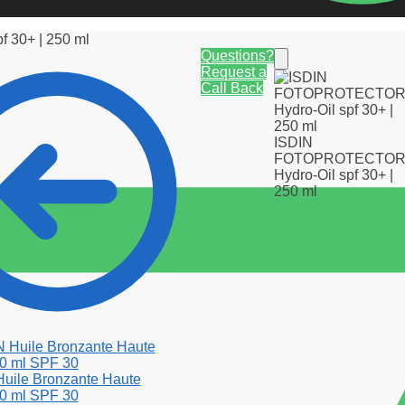
30+ | 250 ml
Questions?
Request a
Call Back
ISDIN
FOTOPROTECTO
Hydro-Oil spf 30+ |
250 ml
ile Bronzante Haute
50 ml SPF 30