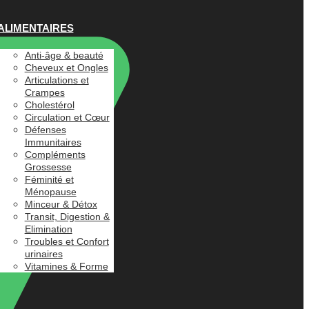
ALIMENTAIRES
Anti-âge & beauté
Cheveux et Ongles
Articulations et
Crampes
Cholestérol
Circulation et Cœur
Défenses
Immunitaires
Compléments
Grossesse
Féminité et
Ménopause
Minceur & Détox
Transit, Digestion &
Elimination
Troubles et Confort
urinaires
Vitamines & Forme