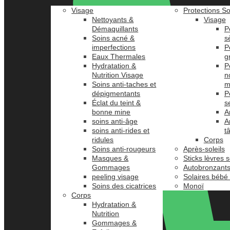
Visage
Protections So
Nettoyants &
Visage
Démaquillants
P
Soins acné &
s
imperfections
P
Eaux Thermales
g
Hydratation &
P
Nutrition Visage
n
Soins anti-taches et
m
dépigmentants
P
Éclat du teint &
s
bonne mine
A
soins anti-âge
A
soins anti-rides et
t
ridules
Corps
Soins anti-rougeurs
Après-soleils
Masques &
Sticks lèvres s
Gommages
Autobronzant
peeling visage
Solaires bébé
Soins des cicatrices
Monoï
Corps
Hydratation &
Nutrition
Gommages &