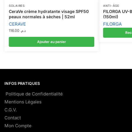
SOLAIRES
ANTI-ÂGE
CeraVe crème hydratante visage SPF50
FILORGA UV-B
peaux normales à sèches | 52ml
(150ml)
CERAVE
FILORGA
116.00
د.م.
Rece
Ajouter au panier
INFOS PRATIQUES
Politique de Confidentialité
Mentions Légales
C.G.V.
Contact
Mon Compte