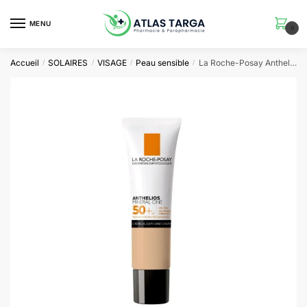
Skip
Skip
to
to
MENU
0
navigation
content
Accueil
SOLAIRES
VISAGE
Peau sensible
La Roche-Posay Anthelios Mineral One SPF50+ 02 MOYENNE Peau Sensible | 30ml
/
/
/
/