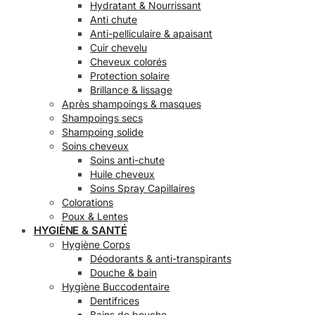
Hydratant & Nourrissant
Anti chute
Anti-pelliculaire & apaisant
Cuir chevelu
Cheveux colorés
Protection solaire
Brillance & lissage
Après shampoings & masques
Shampoings secs
Shampoing solide
Soins cheveux
Soins anti-chute
Huile cheveux
Soins Spray Capillaires
Colorations
Poux & Lentes
HYGIÈNE & SANTÉ
Hygiène Corps
Déodorants & anti-transpirants
Douche & bain
Hygiène Buccodentaire
Dentifrices
Bains de bouche