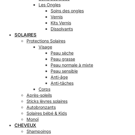
Les Ongles
Soins des ongles
Vernis
Kits Vernis
Dissolvants
SOLAIRES
Protections Solaires
Visage
Peau sèche
Peau grasse
Peau normale à mixte
Peau sensible
Anti-âge
Anti-tâches
Corps
Après-soleils
Sticks lèvres solaires
Autobronzants
Solaires bébé & Kids
Monoï
CHEVEUX
Shampoings