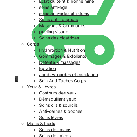
Éclat du teint & bonne mine
soins anti-âge
soins anti-rides et ridules
Soins anti-rougeurs
Masques & Gommages
peeling visage
Soins des cicatrices
Corps
Hydratation & Nutrition
Gommages & Exfoliants
Détente & massages
Epilation
Jambes lourdes et circulation
0
Soin Anti-Taches Corps
Yeux & Lèvres
Contours des yeux
Démaquillant yeux
Soins cils & sourcils
Anti-cernes & poches
Soins lèvres
Mains & Pieds
Soins des mains
Soins des pieds