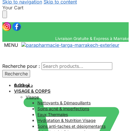
Skip to navigation
Skip to content
Your Cart
Livraison Gratuite & E
MENU
Recherche pour :
Recherche pour :
Recherche
Recherche
Accueil
0.00
د.م.
VISAGE & CORPS
Visage
Nettoyants & Démaquillants
Soins acné & imperfections
Eaux Thermales
Hydratation & Nutrition Visage
Soins anti-taches et dépigmentants