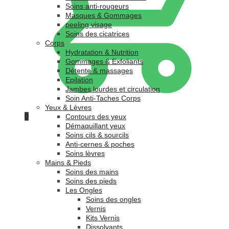
Soins anti-rougeurs
Masques & Gommages
peeling visage
Soins des cicatrices
Corps
Hydratation & Nutrition
Gommages & Exfoliants
Détente & massages
Epilation
Jambes lourdes et circulation
Soin Anti-Taches Corps
Yeux & Lèvres
0
Contours des yeux
Démaquillant yeux
Soins cils & sourcils
Anti-cernes & poches
Soins lèvres
Mains & Pieds
Soins des mains
Soins des pieds
Les Ongles
Soins des ongles
Vernis
Kits Vernis
Dissolvants