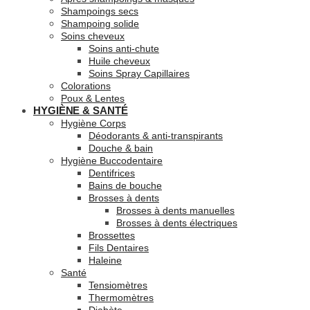
Shampoings secs
Shampoing solide
Soins cheveux
Soins anti-chute
Huile cheveux
Soins Spray Capillaires
Colorations
Poux & Lentes
HYGIÈNE & SANTÉ
Hygiène Corps
Déodorants & anti-transpirants
Douche & bain
Hygiène Buccodentaire
Dentifrices
Bains de bouche
Brosses à dents
Brosses à dents manuelles
Brosses à dents électriques
Brossettes
Fils Dentaires
Haleine
Santé
Tensiomètres
Thermomètres