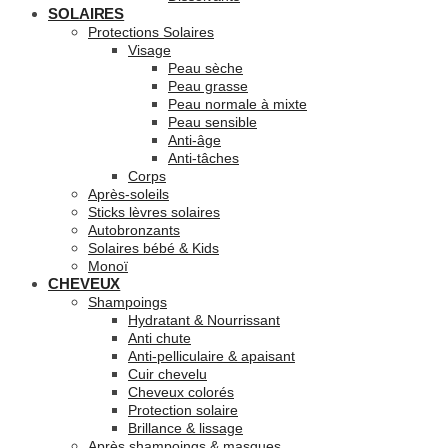
SOLAIRES
Protections Solaires
Visage
Peau sèche
Peau grasse
Peau normale à mixte
Peau sensible
Anti-âge
Anti-tâches
Corps
Après-soleils
Sticks lèvres solaires
Autobronzants
Solaires bébé & Kids
Monoï
CHEVEUX
Shampoings
Hydratant & Nourrissant
Anti chute
Anti-pelliculaire & apaisant
Cuir chevelu
Cheveux colorés
Protection solaire
Brillance & lissage
Après shampoings & masques