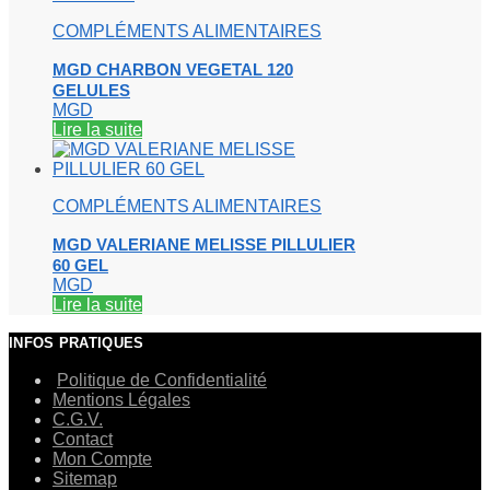
COMPLÉMENTS ALIMENTAIRES
MGD CHARBON VEGETAL 120
GELULES
MGD
Lire la suite
COMPLÉMENTS ALIMENTAIRES
MGD VALERIANE MELISSE PILLULIER
60 GEL
MGD
Lire la suite
INFOS PRATIQUES
Politique de Confidentialité
Mentions Légales
C.G.V.
Contact
Mon Compte
Sitemap