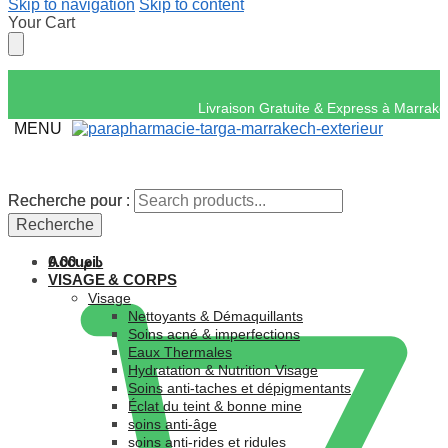
Skip to navigation
Skip to content
Your Cart
Livraison Gratuite & 
MENU
Recherche pour :
Recherche pour :
Recherche
Recherche
Accueil
0.00
د.م.
VISAGE & CORPS
Visage
Nettoyants & Démaquillants
Soins acné & imperfections
Eaux Thermales
Hydratation & Nutrition Visage
Soins anti-taches et dépigmentants
Éclat du teint & bonne mine
soins anti-âge
soins anti-rides et ridules