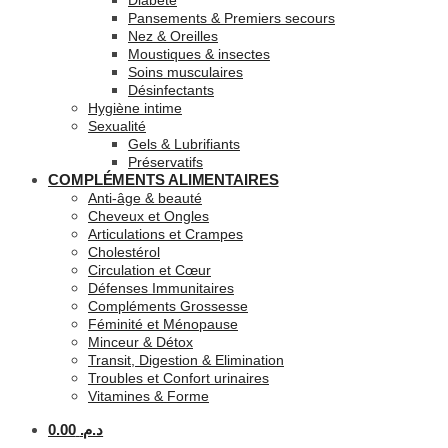
Diabète
Pansements & Premiers secours
Nez & Oreilles
Moustiques & insectes
Soins musculaires
Désinfectants
Hygiène intime
Sexualité
Gels & Lubrifiants
Préservatifs
COMPLÉMENTS ALIMENTAIRES
Anti-âge & beauté
Cheveux et Ongles
Articulations et Crampes
Cholestérol
Circulation et Cœur
Défenses Immunitaires
Compléments Grossesse
Féminité et Ménopause
Minceur & Détox
Transit, Digestion & Elimination
Troubles et Confort urinaires
Vitamines & Forme
0.00
د.م.