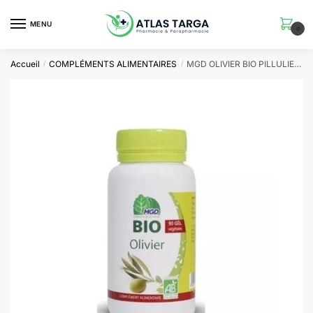
Skip
Skip
to
to
MENU
0
navigation
content
Accueil
COMPLÉMENTS ALIMENTAIRES
MGD OLIVIER BIO PILLULIER 90 GELULES
/
/