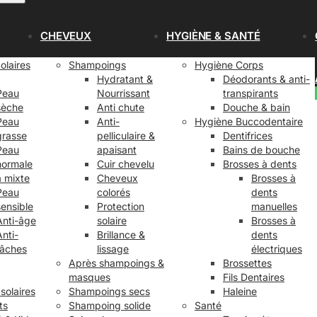
CHEVEUX
HYGIÈNE & SANTÉ
olaires
Shampoings
Hygiène Corps
Hydratant &
Déodorants & anti-
Peau
Nourrissant
transpirants
sèche
Anti chute
Douche & bain
Peau
Anti-
Hygiène Buccodentaire
grasse
pelliculaire &
Dentifrices
Peau
apaisant
Bains de bouche
normale
Cuir chevelu
Brosses à dents
à mixte
Cheveux
Brosses à
Peau
colorés
dents
sensible
Protection
manuelles
Anti-âge
solaire
Brosses à
Anti-
Brillance &
dents
tâches
lissage
électriques
Après shampoings &
Brossettes
masques
Fils Dentaires
 solaires
Shampoings secs
Haleine
ts
Shampoing solide
Santé