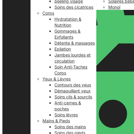
peeling visage
Solaires béb
Soins des cicatrices
Monoï
Corps
Hydratation &
Nutrition
Gommages &
Exfoliants
Détente & massages
Epilation
Jambes lourdes et
circulation
Soin Anti-Taches
Corps
Yeux & Lèvres
Contours des yeux
Démaquillant yeux
Soins cils & sourcils
Anti-cernes &
poches
Soins lèvres
Mains & Pieds
Soins des mains
Soins des pieds