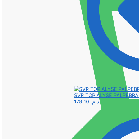
SVR TOPIALYSE PALPEBRA
179.10
د.م.