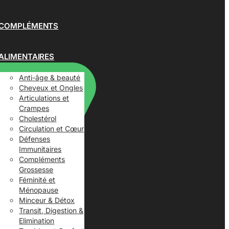
COMPLÉMENTS
ALIMENTAIRES
Anti-âge & beauté
Cheveux et Ongles
Articulations et
Crampes
Cholestérol
Circulation et Cœur
Défenses
Immunitaires
Compléments
Grossesse
Féminité et
Ménopause
Minceur & Détox
Transit, Digestion &
Elimination