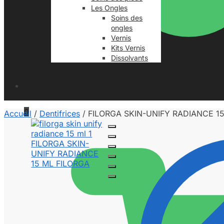
Les Ongles
Soins des
ongles
Vernis
Kits Vernis
Dissolvants
0.00
د.م.
0
Accueil
/
Dentifrices
/
FILORGA SKIN-UNIFY RADIANCE 1