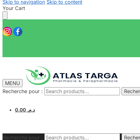
Skip to navigation
Skip to content
Your Cart
MENU
Recherche pour :
Reche
0.00
د.م.
Recherche pour :
Reche