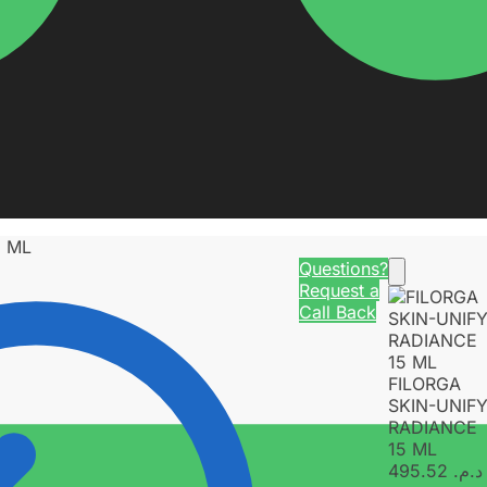
5 ML
Questions?
Request a
Call Back
FILORGA
SKIN-UNIF
RADIANCE
15 ML
495.52
د.م.