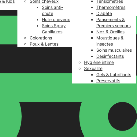
é & Kids
Soins cheveux
Tensiomètres
Soins anti-
Thermomètres
chute
Diabète
Huile cheveux
Pansements &
Soins Spray
Premiers secours
Capillaires
Nez & Oreilles
Colorations
Moustiques &
Poux & Lentes
insectes
Soins musculaires
Désinfectants
Hygiène intime
Sexualité
Gels & Lubrifiants
Préservatifs