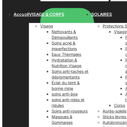
Accueil
VISAGE & CORPS
SOLAIRES
Visage
Protections S
Nettoyants &
Visage
Démaquillants
Soins acné &
imperfections
Eaux Thermales
Hydratation &
Nutrition Visage
Soins anti-taches et
dépigmentants
Éclat du teint &
bonne mine
soins anti-âge
soins anti-rides et
ridules
Corps
Soins anti-rougeurs
Après-soleils
Masques &
Sticks lèvres
Gommages
Autobronzan