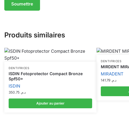
Produits similaires
DENTIFRICES
MIRDENT MIR
DENTIFRICES
ISDIN Fotoprotector Compact Bronze
MIRADENT
Spf50+
141.79
د.م.
ISDIN
350.75
د.م.
Ajouter au panier