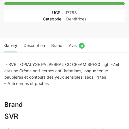
PALPEBRAL
CC
UGS :
17783
CREAM
Catégorie :
Dentifrices
SPF20
Light-
7ml
Gallery
Description
Brand
Avis
0
‘- SVR TOPIALYSE PALPEBRAL CC CREAM SPF20 Light-7ml
est une Crème anti-cernes anti-irritations, longue tenue
paupières et contours des yeux sensibles, secs, irrités
– Anti cernes et poches
Brand
SVR