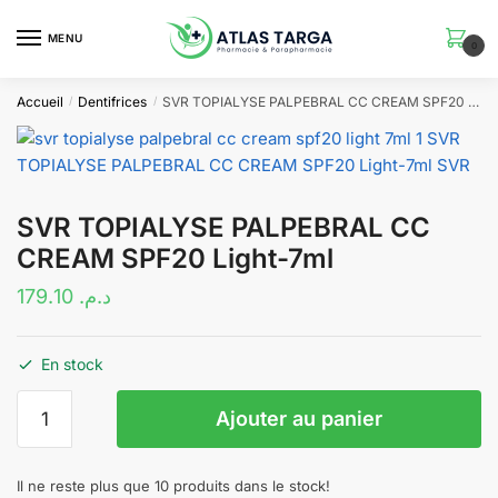
Skip
Skip
to
to
MENU
0
navigation
content
Accueil
Dentifrices
SVR TOPIALYSE PALPEBRAL CC CREAM SPF20 Light-7ml
/
/
SVR TOPIALYSE PALPEBRAL CC
CREAM SPF20 Light-7ml
179.10
د.م.
En stock
quantité
Ajouter au panier
de
SVR
TOPIALYSE
Il ne reste plus que 10 produits dans le stock!